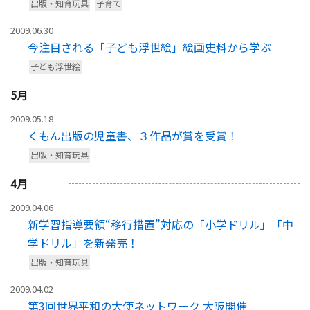
出版・知育玩具
子育て
2009.06.30
今注目される「子ども浮世絵」絵画史料から学ぶ
子ども浮世絵
5
月
2009.05.18
くもん出版の児童書、３作品が賞を受賞！
出版・知育玩具
4
月
2009.04.06
新学習指導要領“移行措置”対応の「小学ドリル」「中
学ドリル」を新発売！
出版・知育玩具
2009.04.02
第3回世界平和の大使ネットワーク 大阪開催