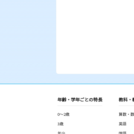
年齢・学年ごとの特長
教科・
0～2歳
算数・
3歳
英語
年少
国語