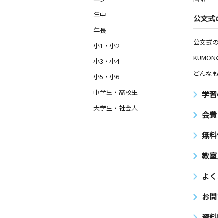
年中
公文式
年長
公文式
小1・小2
KUMO
小3・小4
どんなも
小5・小6
中学生・高校生
学習
大学生・社会人
会費
無料
教室
よく
お問
資料