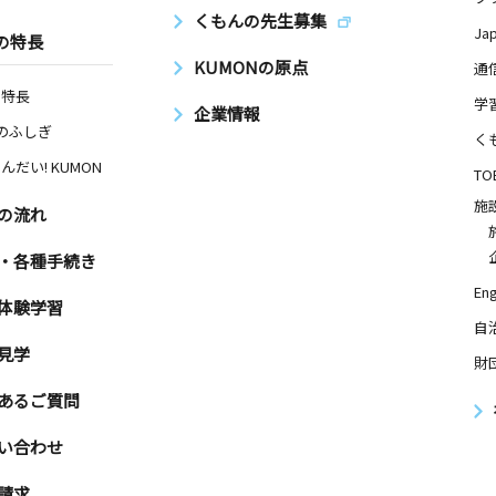
くもんの先生募集
Ja
の特長
KUMONの原点
通
の特長
学
企業情報
Nのふしぎ
く
んだい! KUMON
TO
施
の流れ
・各種手続き
Eng
体験学習
自
見学
財
あるご質問
い合わせ
請求