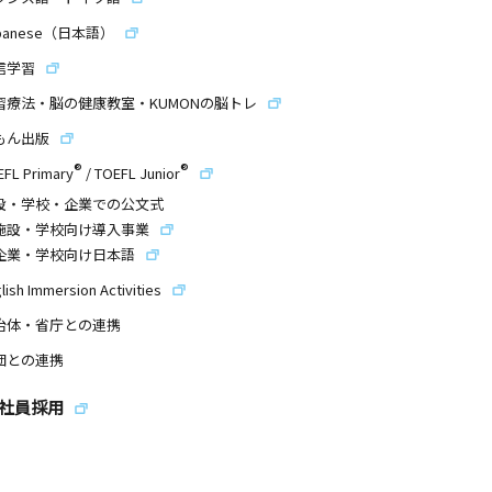
panese（日本語）
信学習
習療法・脳の健康教室・KUMONの脳トレ
もん出版
®
®
EFL Primary
/
TOEFL Junior
設・学校・企業での公文式
施設・学校向け導入事業
企業・学校向け日本語
lish Immersion Activities
治体・省庁との連携
団との連携
社員採用