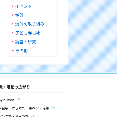
イベント
協賛
海外の取り組み
子ども浮世絵
調査・研究
その他
業・活動の広がり
by Kumon
ン習字・かきかた・筆ペン・毛筆
ランス語・ドイツ語