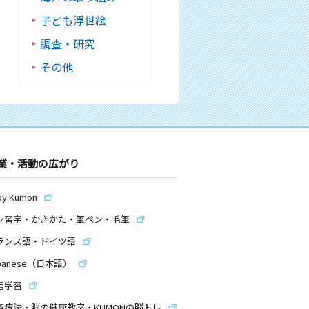
子ども浮世絵
調査・研究
その他
業・活動の広がり
by Kumon
ン習字・かきかた・筆ペン・毛筆
ランス語・ドイツ語
panese（日本語）
信学習
習療法・脳の健康教室・KUMONの脳トレ