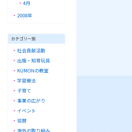
4月
2008年
カテゴリー別
社会貢献活動
出版・知育玩具
KUMONの教室
学習療法
子育て
事業の広がり
イベント
協賛
海外の取り組み