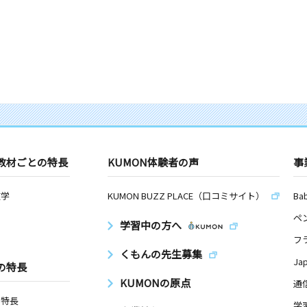
教材ごとの特長
KUMON体験者の声
事
数学
KUMON BUZZ PLACE（口コミサイト）
Ba
ペ
学習中の方へ
フ
くもんの先生募集
Ja
の特長
KUMONの原点
通
の特長
学