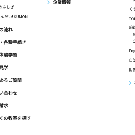
企業情報
Nのふしぎ
く
んだい! KUMON
TO
施
の流れ
・各種手続き
Eng
体験学習
自
見学
財
あるご質問
い合わせ
請求
くの教室を探す