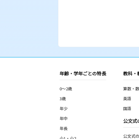
年齢・学年ごとの特長
教科・
0～2歳
算数・
3歳
英語
年少
国語
年中
公文式
年長
公文式
小1・小2