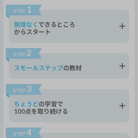
1
STEP
無理なく
できるところ
からスタート
2
STEP
スモールステップ
の教材
3
STEP
ちょうど
の学習で
100点を取り続ける
4
STEP