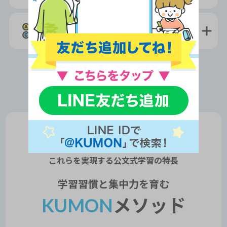
®
英検
にも
合格
できる
これらを実現する公文式学習の
特長
学習習慣と集中力を育む
KUMON
メソッド