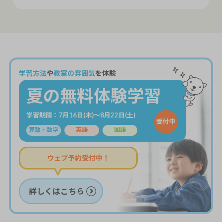
学習方法
や
教室の雰囲気
を体験
夏の無料体験学習
学習期間：7月16日(木)～8月22日(土)
受付中
算数・数学
英語
国語
ウェブ予約受付中！
詳しくはこちら