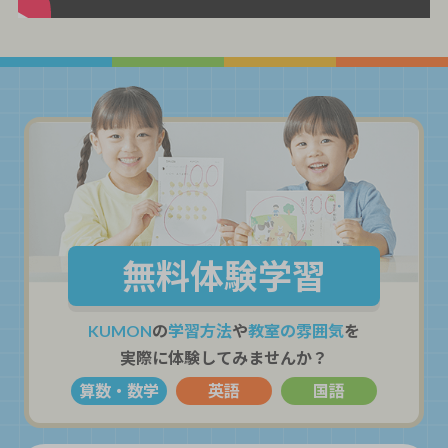
無料体験学習
KUMON
の
学習方法
や
教室の雰囲気
を
実際に体験してみませんか？
算数・数学
英語
国語