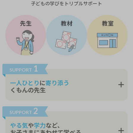
子どもの学びをトリプルサポート
1
SUPPORT
一人ひとり
に
寄り添う
くもんの先生
2
SUPPORT
やる気
や
学力
など、
お子さまにあわせて学べる