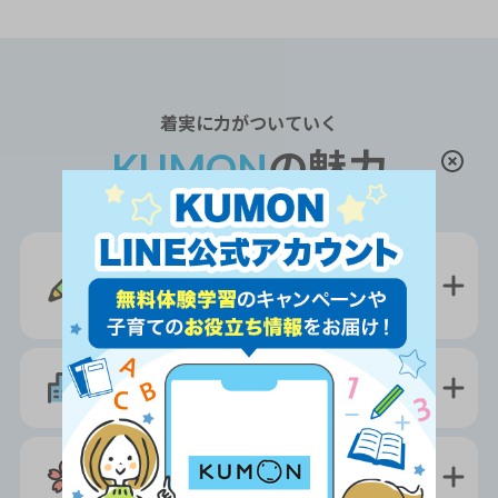
着実
に力がついていく
KUMON
の魅力
学習習慣
と
集中力
が
身につく
学校の授業
に強くなる
将来の受験
に役立つ