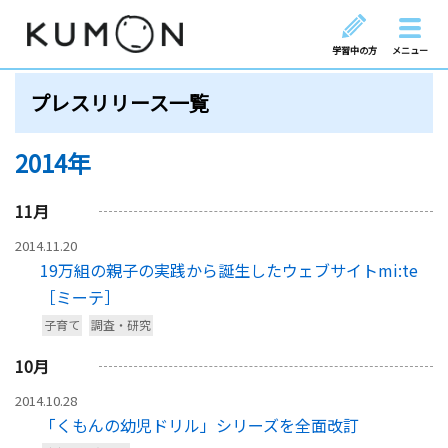
学習中の方
メニュー
プレスリリース一覧
2014年
11
月
2014.11.20
19万組の親子の実践から誕生したウェブサイトmi:te
［ミーテ］
子育て
調査・研究
10
月
2014.10.28
「くもんの幼児ドリル」シリーズを全面改訂