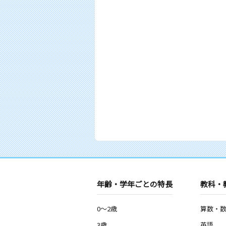
年齢・学年ごとの特長
教科・
0～2歳
算数・
3歳
英語