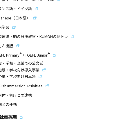
ランス語・ドイツ語
panese（日本語）
信学習
習療法・脳の健康教室・KUMONの脳トレ
もん出版
®
®
EFL Primary
/
TOEFL Junior
設・学校・企業での公文式
施設・学校向け導入事業
企業・学校向け日本語
lish Immersion Activities
治体・省庁との連携
団との連携
社員採用