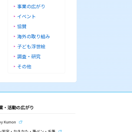
事業の広がり
イベント
協賛
海外の取り組み
子ども浮世絵
調査・研究
その他
業・活動の広がり
by Kumon
ン習字・かきかた・筆ペン・毛筆