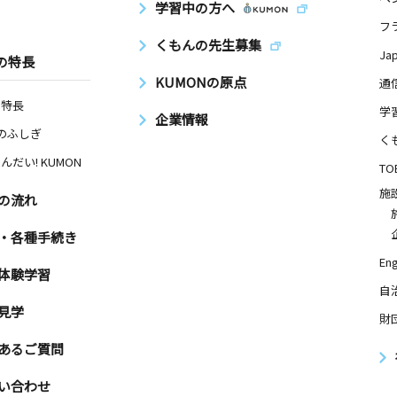
学習中の方へ
フ
くもんの先生募集
Ja
の特長
KUMONの原点
通
の特長
学
企業情報
Nのふしぎ
く
んだい! KUMON
TO
施
の流れ
・各種手続き
Eng
体験学習
自
見学
財
あるご質問
い合わせ