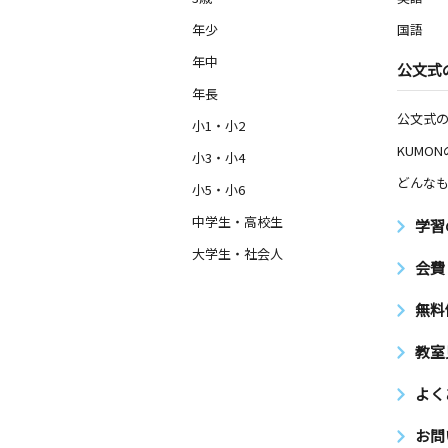
年少
国語
年中
公文式
年長
公文式
小1・小2
KUMO
小3・小4
どんなも
小5・小6
中学生・高校生
学習
大学生・社会人
会費
無料
教室
よく
お問