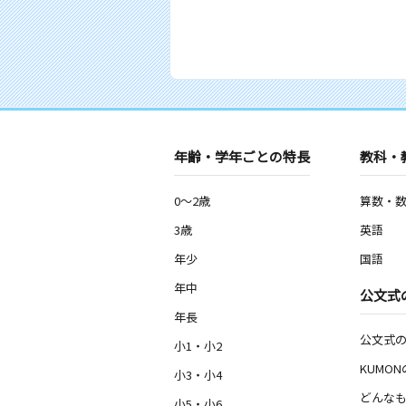
年齢・学年ごとの特長
教科・
0～2歳
算数・
3歳
英語
年少
国語
年中
公文式
年長
公文式
小1・小2
KUMO
小3・小4
どんなも
小5・小6