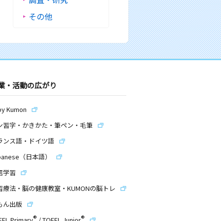
その他
業・活動の広がり
by Kumon
ン習字・かきかた・筆ペン・毛筆
ランス語・ドイツ語
panese（日本語）
信学習
習療法・脳の健康教室・KUMONの脳トレ
もん出版
®
®
EFL Primary
/
TOEFL Junior