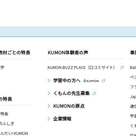
教材ごとの特長
KUMON体験者の声
事
数学
KUMON BUZZ PLACE（口コミサイト）
Ba
ペ
学習中の方へ
フ
くもんの先生募集
Ja
の特長
KUMONの原点
通
の特長
学
企業情報
Nのふしぎ
く
んだい! KUMON
TO