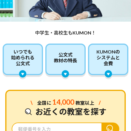
中学生・高校生もKUMON！
いつでも
KUMONの
公文式
始められる
システムと
教材の特長
公文式
会費
14,000
全国に
教室以上
お近くの教室を探す