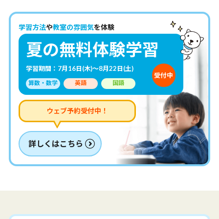
学習方法
や
教室の雰囲気
を体験
夏の無料体験学習
学習期間：7月16日(木)～8月22日(土)
受付中
算数・数学
英語
国語
ウェブ予約受付中！
詳しくはこちら