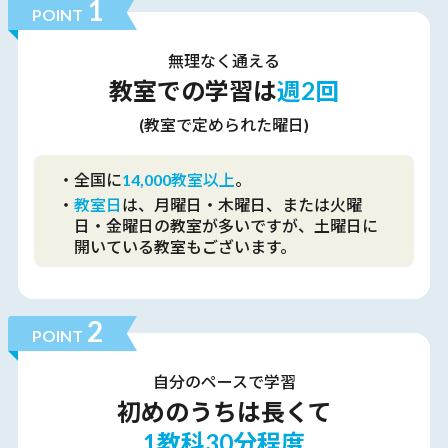
1
POINT
無理なく
通える
教室での学習は
週2回
(教室で定められた曜日)
・全国に
14,000教室以上
。
・
教室日
は、月曜日・木曜日、または火曜
日・金曜日の教室が多いですが、土曜日に
開いている教室もございます。
2
POINT
自分のペース
で学習
初めのうちは長くて
1教科30分程度