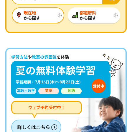
現在地
都道府県
から探す
から探す
学習方法
や
教室の雰囲気
を体験
夏の無料体験学習
学習期間：7月16日(木)～8月22日(土)
受付中
算数・数学
英語
国語
ウェブ予約受付中！
詳しくはこちら