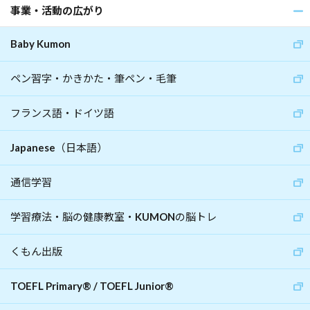
事業・活動の広がり
Baby Kumon
ペン習字・かきかた・筆ペン・毛筆
フランス語・ドイツ語
Japanese（日本語）
通信学習
学習療法・脳の健康教室・KUMONの脳トレ
くもん出版
TOEFL Primary
®
/
TOEFL Junior
®