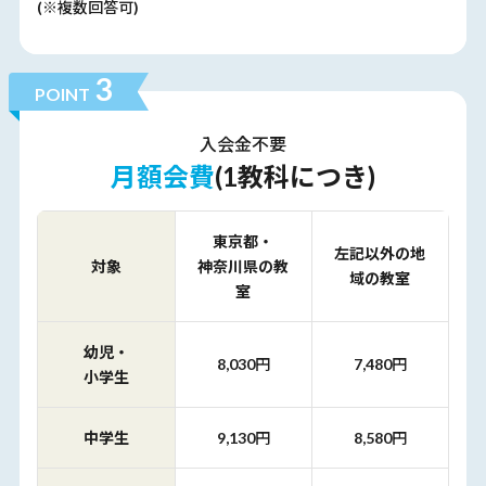
(※複数回答可)
3
POINT
入会金
不要
月額会費
(1教科につき)
東京都・
左記以外の地
対象
神奈川県の教
域の教室
室
幼児・
8,030円
7,480円
小学生
中学生
9,130円
8,580円