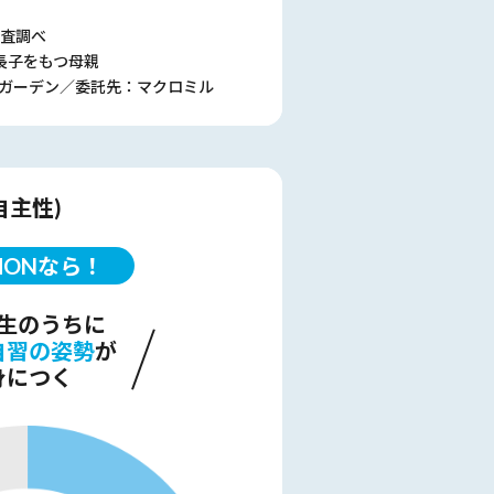
調査調べ
長子をもつ母親
ガーデン／委託先：マクロミル
自主性)
MONなら！
生のうちに
自習の姿勢
が
身につく