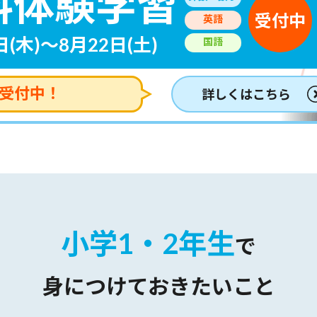
料体験学習
受付中
英語
(木)～8月22日(土)
国語
受付中！
詳しくはこちら
小学1・2年生
で
身につけておきたいこと