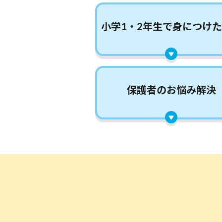
小学1・2
年生で身に
つけた
保護者の
お悩み解決