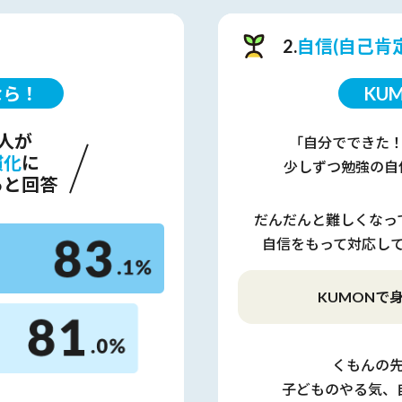
2.
自信(自己肯
なら！
KU
人が
「自分でできた
慣化
に
少しずつ勉強の自
ると回答
だんだんと難しくなっ
自信をもって対応し
KUMONで
くもんの
子どものやる気、