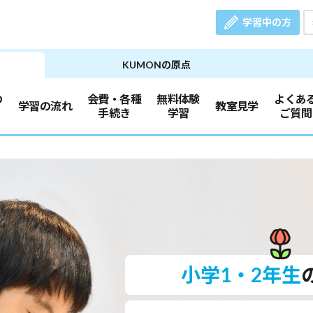
学習中の方
KUMONの原点
の
会費・各種
無料体験
よくあ
学習の流れ
教室見学
手続き
学習
ご質問
小学1・2年生