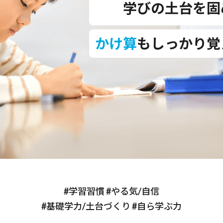
学びの土台を固
かけ算
もしっかり覚
#学習習慣 #やる気/自信
#基礎学力/土台づくり #自ら学ぶ力