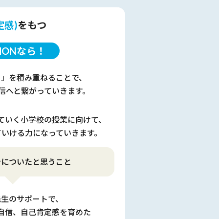
定感)
をもつ
MONなら！
！」を
積み重ねることで、
信へと
繋がっていきます。
ていく
小学校の授業に向けて、
ていける
力になっていきます。
身についたと思うこと
先生のサポートで、
自信、
自己肯定感を育めた