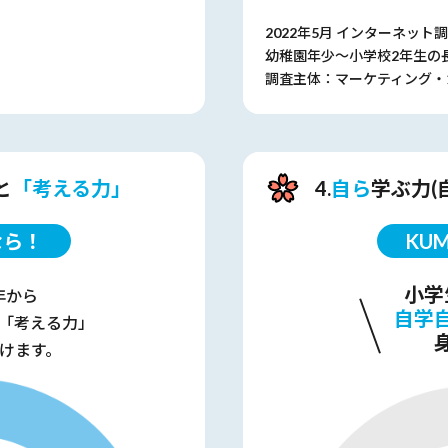
2022年5月 インターネット
幼稚園年少～小学校2年生の
調査主体：マーケティング・
と
「考える力」
4.
自ら
学ぶ力(
なら！
KU
小学
年から
自学
「考える力」
けます。