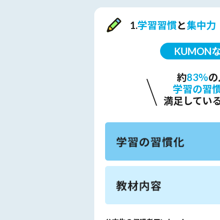
1.
学習習慣
と
集中力
KUMON
約
83％
の
学習の習
満足してい