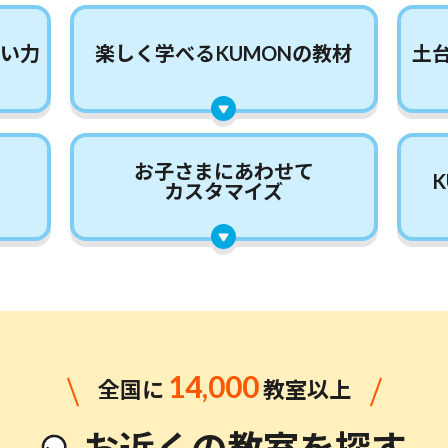
い力
楽しく学べる
KUMONの
教材
土
お子さまに
あわせて
カスタマイズ
14,000
全国に
教室以上