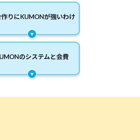
台作りに
KUMONが
強いわけ
KUMONの
システムと
会費