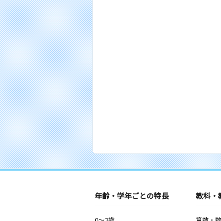
年齢・学年ごとの特長
教科・
0～2歳
算数・