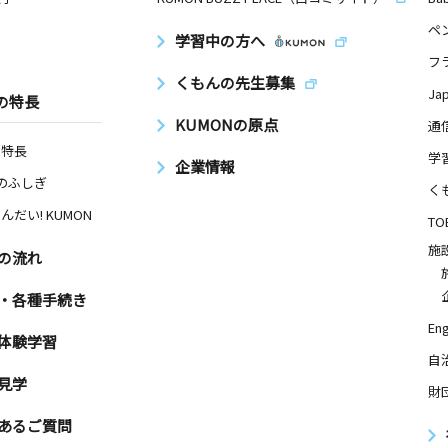
ペ
学習中の方へ
フ
くもんの先生募集
Ja
の特長
KUMONの原点
通
の特長
学
企業情報
Nのふしぎ
く
んだい! KUMON
TO
施
の流れ
・各種手続き
Eng
体験学習
自
見学
財
あるご質問