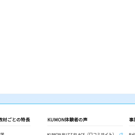
教材ごとの特長
KUMON体験者の声
事
数学
KUMON BUZZ PLACE（口コミサイト）
Ba