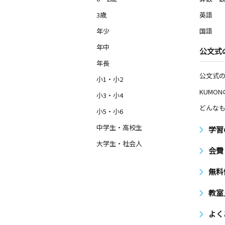
3歳
英語
年少
国語
年中
公文式
年長
公文式
小1・小2
KUMO
小3・小4
どんなも
小5・小6
中学生・高校生
学習
大学生・社会人
会費
無料
教室
よく