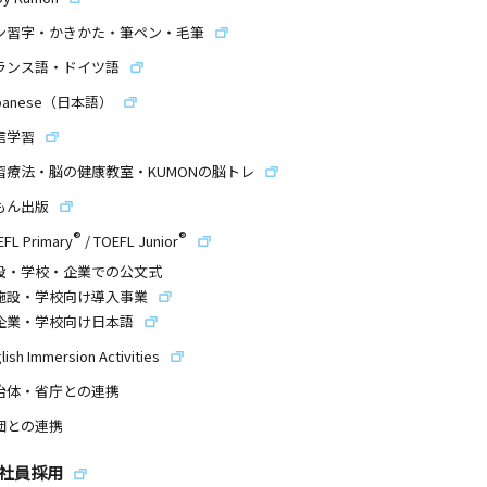
ン習字・かきかた・筆ペン・毛筆
ランス語・ドイツ語
panese（日本語）
信学習
習療法・脳の健康教室・KUMONの脳トレ
もん出版
®
®
EFL Primary
/
TOEFL Junior
設・学校・企業での公文式
施設・学校向け導入事業
企業・学校向け日本語
lish Immersion Activities
治体・省庁との連携
団との連携
社員採用