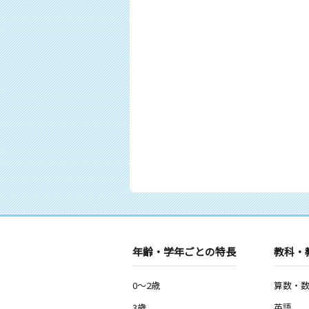
年齢・学年ごとの特長
教科・
0～2歳
算数・
3歳
英語