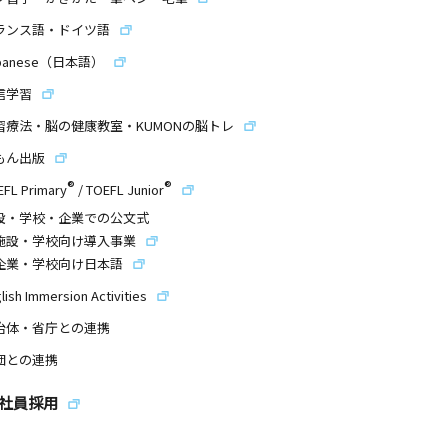
ランス語・ドイツ語
panese（日本語）
信学習
習療法・脳の健康教室・KUMONの脳トレ
もん出版
®
®
EFL Primary
/
TOEFL Junior
設・学校・企業での公文式
施設・学校向け導入事業
企業・学校向け日本語
lish Immersion Activities
治体・省庁との連携
団との連携
社員採用