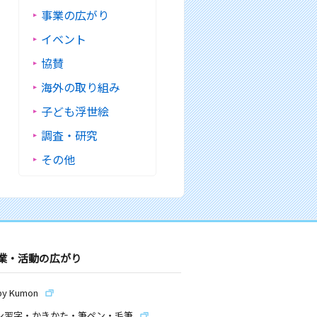
事業の広がり
イベント
協賛
海外の取り組み
子ども浮世絵
調査・研究
その他
業・活動の広がり
by Kumon
ン習字・かきかた・筆ペン・毛筆