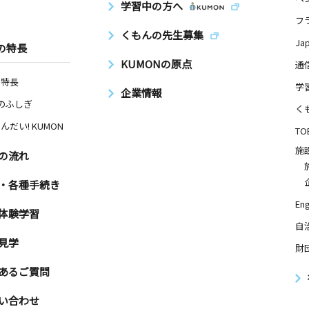
学習中の方へ
フ
くもんの先生募集
Ja
の特長
KUMONの原点
通
の特長
学
企業情報
Nのふしぎ
く
んだい! KUMON
TO
施
の流れ
・各種手続き
Eng
体験学習
自
見学
財
あるご質問
い合わせ