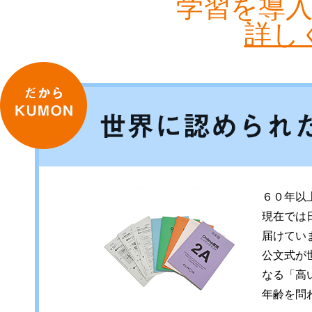
学習を導
詳し
だからKUMON
６０年以
現在では
届けてい
公文式が
なる「高
年齢を問