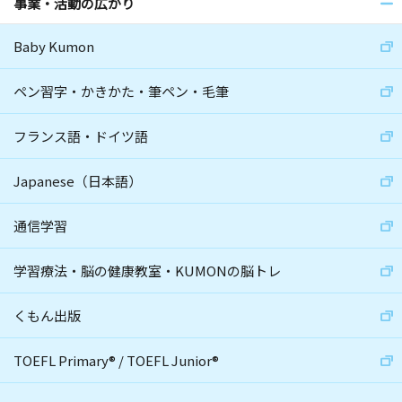
事業・活動の広がり
Baby Kumon
ペン習字・かきかた・筆ペン・毛筆
フランス語・ドイツ語
Japanese（日本語）
通信学習
学習療法・脳の健康教室・KUMONの脳トレ
くもん出版
TOEFL Primary
®
/
TOEFL Junior
®