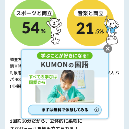
調査方法：インターネット調査
調査時期：2019年2月
対象者 ：現在小学生で公文に通うお子さまのママ 216人 パ
パ 402人
(※複数回答可)
スケジュールケース
1回約30分だから、立体的に柔軟に
スケジュールを組み立てられる！