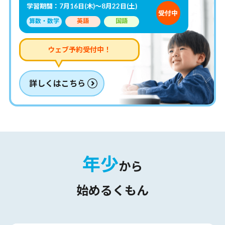
学習期間：7月16日(木)～8月22日(土)
受付中
算数・数学
英語
国語
ウェブ予約受付中！
詳しくはこちら
年少
から
始めるくもん