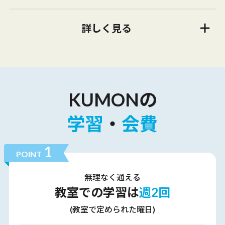
詳しく見る
KUMONの
学習
・
会費
1
POINT
無理なく
通える
教室での学習は
週2回
(教室で定められた曜日)