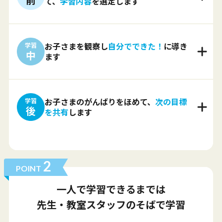
て、
学習内容
を選定します
学習
お子さまを観察し
自分でできた！
に導き
中
ます
学習
お子さまのがんばりをほめて、
次の目標
後
を共有
します
2
POINT
一人で学習できるまでは
先生・教室スタッフのそばで学習