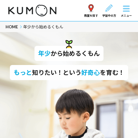
教室を探す
学習中の方
メニュー
HOME
年少から始めるくもん
年少
から始めるくもん
もっと
知りたい！という
好奇心
を育む！