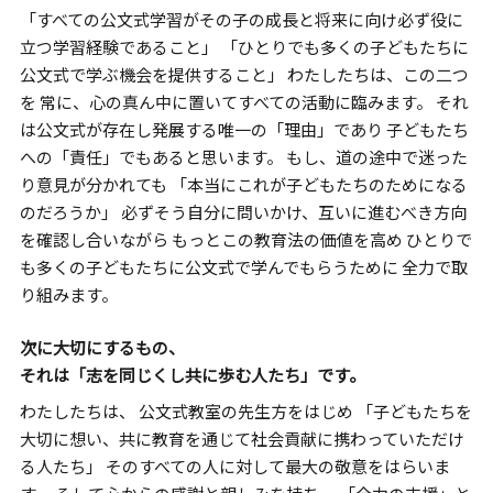
「すべての公文式学習がその子の成長と将来に向け必ず役に
立つ学習経験であること」
「ひとりでも多くの子どもたちに
公文式で学ぶ機会を提供すること」
わたしたちは、この二つ
を
常に、心の真ん中に置いてすべての活動に臨みます。
それ
は公文式が存在し発展する唯一の「理由」であり
子どもたち
への「責任」でもあると思います。
もし、道の途中で迷った
り意見が分かれても
「本当にこれが子どもたちのためになる
のだろうか」
必ずそう自分に問いかけ、互いに進むべき方向
を確認し合いながら
もっとこの教育法の価値を高め
ひとりで
も多くの子どもたちに公文式で学んでもらうために
全力で取
り組みます。
次に大切にするもの、
それは「志を同じくし共に歩む人たち」です。
わたしたちは、
公文式教室の先生方をはじめ
「子どもたちを
大切に想い、共に教育を通じて社会貢献に携わっていただけ
る人たち」
そのすべての人に対して最大の敬意をはらいま