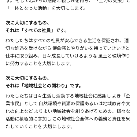
す。
そして心からの感謝と親しみを持ち、
「全力の支援」と
「一体となった活動」を大切にします。
次に大切にするもの、
それは「すべての社員」です。
わたしたちはすべての社員が安心できる生活を保証され、適
切な処遇を受けながら
使命感とやりがいを持っていきいきと
仕事に取り組み、日々成長していけるような
風土と環境作り
に努力することを大切にします。
次に大切にするもの、
それは「地域社会との関わり」です。
わたしたちは日々生活し活動する地域社会に感謝し
よき「企
業市民」として
自然環境や資源の保護あるいは地域教育や文
化の向上など
よりよい地域社会を創りあげるための、様々な
活動に積極的に参加し
この地球社会全体への義務と責任を果
たしていくことを
大切にします。