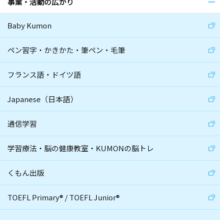
事業・活動の広がり
Baby Kumon
ペン習字・かきかた・筆ペン・毛筆
フランス語・ドイツ語
Japanese（日本語）
通信学習
学習療法・脳の健康教室・KUMONの脳トレ
くもん出版
TOEFL Primary
®
/
TOEFL Junior
®