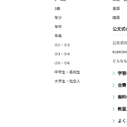
3歳
英語
年少
国語
年中
公文式
年長
公文式
小1・小2
KUMO
小3・小4
どんなも
小5・小6
中学生・高校生
学習
大学生・社会人
会費
無料
教室
よく