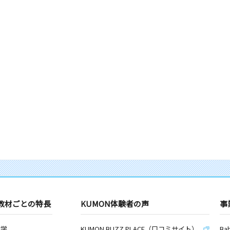
教材ごとの特長
KUMON体験者の声
事
数学
KUMON BUZZ PLACE（口コミサイト）
Ba