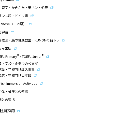
ン習字・かきかた・筆ペン・毛筆
ランス語・ドイツ語
panese（日本語）
信学習
習療法・脳の健康教室・KUMONの脳トレ
もん出版
®
®
EFL Primary
/
TOEFL Junior
設・学校・企業での公文式
施設・学校向け導入事業
企業・学校向け日本語
lish Immersion Activities
治体・省庁との連携
団との連携
社員採用