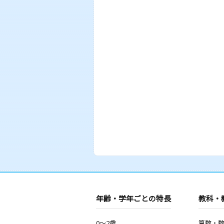
年齢・学年ごとの特長
教科・
0～2歳
算数・