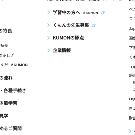
ペ
学習中の方へ
フ
くもんの先生募集
Ja
の特長
KUMONの原点
通
の特長
学
企業情報
Nのふしぎ
く
んだい! KUMON
TO
施
の流れ
・各種手続き
Eng
体験学習
自
見学
財
あるご質問