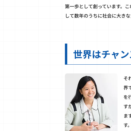
第一歩として創っています。こ
して数年のうちに社会に大きな
世界はチャン
そ
界
を
す
ま
す