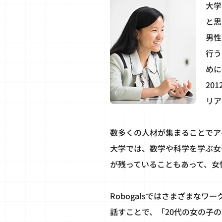
大学
と思
男性
行う
めに
20
リア
数多くの人材が集まることでア
大学では、数学や科学を学ぶ女
が残っていることもあって、女
Robogalsではさまざまな
話すことで、「20代の女の子