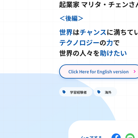
起業家 マリタ・チェンさ
＜後編＞
世界
は
チャンス
に満ちて
テクノロジー
の
力
で
世界の人々を
助けたい
学習経験者
海外
シェアする