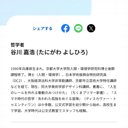
シェアする
哲学者
谷川 嘉浩 (たにがわ よしひろ)
1990年兵庫県生まれ。京都大学大学院人間・環境学研究科博士後期
課程修了。博士（人間・環境学）。日本学術振興会特別研究員
（DC2）、大阪経済法科大学非常勤講師、京都市立芸術大学特任講師
などを経て、現在、同大学美術学部デザイン科講師。著書に、『人生
のレールを外れる衝動のみつけかた』（ちくまプリマー新書）、『ス
マホ時代の哲学：失われた孤独をめぐる冒険』（ディスカヴァー・ト
ゥエンティワン）ほか多数。公文式学習を幼少期から始め、高校生ま
で学習。大学時代は公文式教室でスタッフも経験。