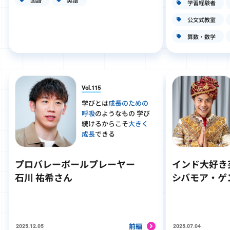
学習経験者
公文式教室
算数・数学
Vol.115
学びとは
成長のための
呼吸
のようなもの 学び
続けるからこそ
大きく
成長
できる
プロバレーボールプレーヤー
インド大好き
石川 祐希さん
シバモア・ゲ
前編
2025.12.05
2025.07.04