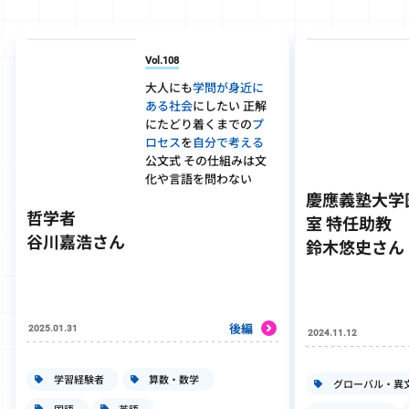
Vol.108
大人にも
学問が身近に
ある社会
にしたい 正解
にたどり着くまでの
プ
ロセス
を
自分で考える
公文式 その仕組みは文
化や言語を問わない
慶應義塾大学
哲学者
室 特任助教
谷川嘉浩さん
鈴木悠史さん
後編
2025.01.31
2024.11.12
学習経験者
算数・数学
グローバル・異
国語
英語