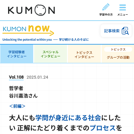
学習中の方
メニュー
記事検索
Unlocking the potential within you
学び続ける人のそばに
学習経験者
スペシャル
トピックス
インタビュー
インタビュー
インタビュー
グループの活動
Vol.108
2025.01.24
哲学者
谷川嘉浩さん
＜前編＞
大人にも
学問が身近にある社会
にした
い
正解にたどり着くまでの
プロセス
を