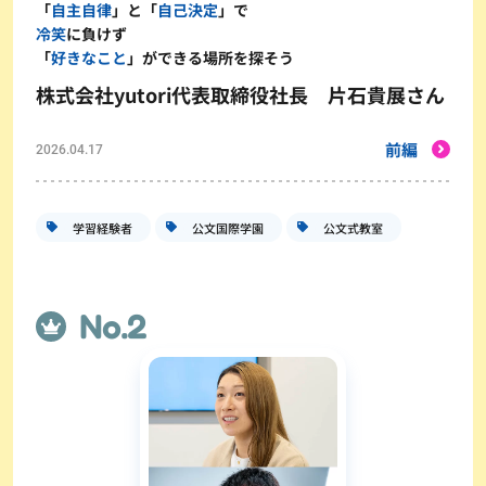
「
自主自律
」と「
自己決定
」で
冷笑
に負けず
「
好きなこと
」ができる場所を探そう
株式会社yutori代表取締役社長 片石貴展さん
前編
2026.04.17
学習経験者
公文国際学園
公文式教室