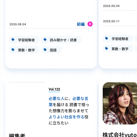
2026.06.04
2026.06.11
前編
2026.08.04
学習経験者
学習経験者
読み聞かせ・読書
算数・数学
算数・数学
国語
Vol.122
必要な人
に、
必要な言
葉
を届ける 読書で培っ
た想像力を膨らませて
よりよい社会を作る
役
に立ちたい
株式会社yut
編集者