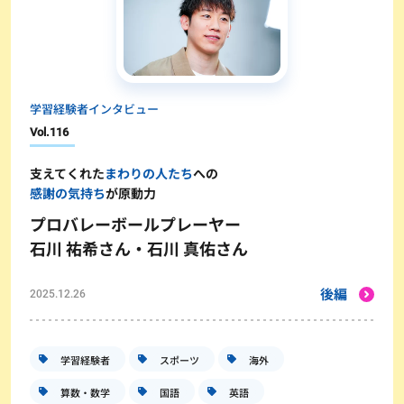
学習経験者インタビュー
Vol.
116
支えてくれた
まわりの人たち
への
感謝の気持ち
が原動力
プロバレーボールプレーヤー
石川 祐希さん・石川 真佑さん
後編
2025.12.26
学習経験者
スポーツ
海外
算数・数学
国語
英語