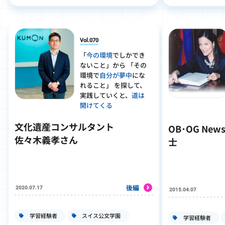
Vol.070
「
今の環境
でしかでき
ないこと」から 「その
環境で
自分が夢中
にな
れること」 を
探して
、
実践していくと、
道は
開けてくる
文化遺産コンサルタント
OB･OG N
佐々木義孝さん
士
後編
2020.07.17
2015.04.07
学習経験者
スイス公文学園
学習経験者