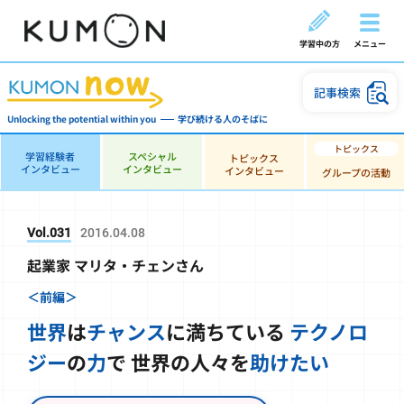
学習中の方
メニュー
記事検索
Unlocking the potential within you
学び続ける人のそばに
学習経験者
スペシャル
トピックス
インタビュー
インタビュー
インタビュー
グループの活動
Vol.031
2016.04.08
起業家 マリタ・チェンさん
＜前編＞
世界
は
チャンス
に満ちている
テクノロ
ジー
の
力
で
世界の人々を
助けたい