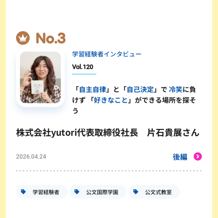
学習経験者インタビュー
Vol.
120
「
自主自律
」と「
自己決定
」で
冷笑
に負
けず 「
好きなこと
」ができる場所を探そ
う
株式会社yutori代表取締役社長 片石貴展さん
後編
2026.04.24
学習経験者
公文国際学園
公文式教室