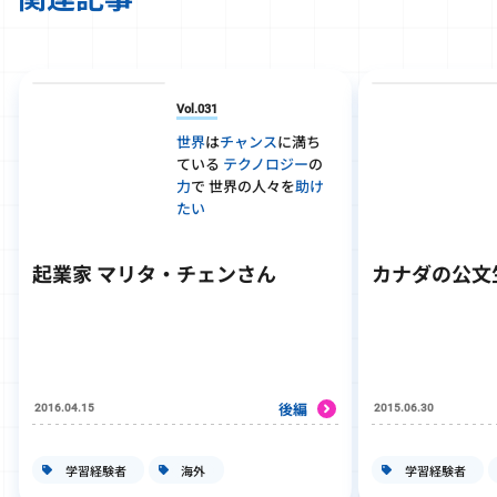
Vol.031
世界
は
チャンス
に満ち
ている
テクノロジー
の
力
で 世界の人々を
助け
たい
起業家 マリタ・チェンさん
カナダの公文
後編
2016.04.15
2015.06.30
学習経験者
海外
学習経験者