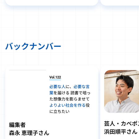
バックナンバー
Vol.122
必要な人
に、
必要な言
葉
を届ける 読書で培っ
た想像力を膨らませて
よりよい社会を作る
役
に立ちたい
芸人・カベポ
編集者
浜田順平さん
森永 恵理子さん