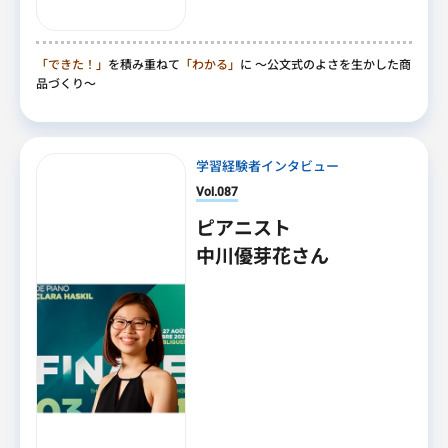
「できた！」
を積み重ねて
「わかる」
に
～公文式のよさを生かした商
品づくり～
学習経験者インタビュー
Vol.087
ピアニスト
中川優芽花さん