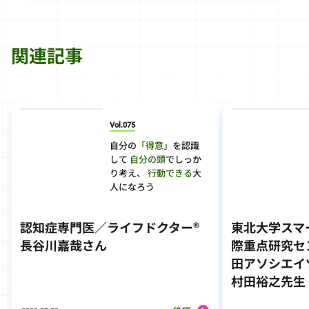
関連記事
Vol.075
自分の
「得意」
を認識
して
自分の頭
でしっか
り考え、
行動できる
大
人になろう
認知症専門医／ライフドクター®
東北大学スマ
長谷川嘉哉さん
際重点研究セ
田アソシエイ
村田裕之先生