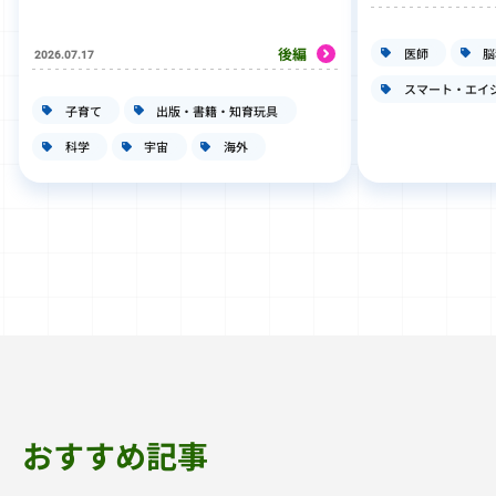
後編
医師
脳
2026.07.17
スマート・エイ
子育て
出版・書籍・知育玩具
科学
宇宙
海外
おすすめ記事