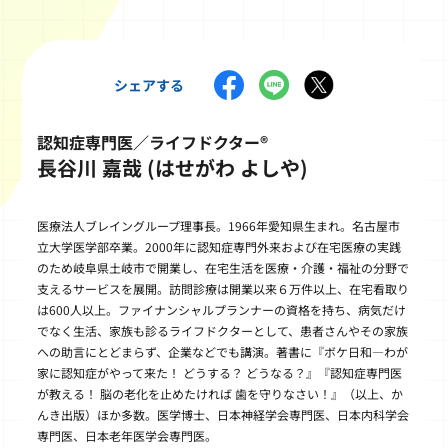
シェアする
認知症専門医／ライフドクター®
長谷川 嘉哉 (はせがわ よしや)
医療法人ブレイングループ理事長。1966年愛知県生まれ。名古屋市
立大学医学部卒業。2000年に認知症専門外来および在宅医療の実践
のため岐阜県土岐市で開業し、在宅生活を医療・介護・福祉の分野で
支えるサービスを展開。訪問診療は開業以来６万件以上、在宅看取り
は600人以上。ファイナンシャルプランナーの資格を持ち、病気だけ
でなく生活、家族も診るライフドクターとして、患者さんやその家族
への助言にとどまらず、企業などでも講演。著書に『ボケ日和―わが
家に認知症がやって来た！ どうする？ どうなる？』『認知症専門医
が教える！ 脳の老化を止めたければ 歯を守りなさい！』（以上、か
んき出版）ほか多数。医学博士、日本神経学会専門医、日本内科学会
専門医、日本老年医学会専門医。