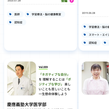
後編
2023.07.28
2019.06.28
医師
学習療法・脳の健康教室
認知症
学習療法・脳の
スマート・エイ
認知症
Vol.059
「ネガティブな自分」
を 理解することは
「ポ
ジティブな学び」
楽し
いことも苦しいことも
一生懸命体験しよう
慶應義塾大学医学部