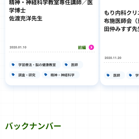
精神・神経科学教室専任講師／医
学博士
もり内科クリ
佐渡充洋先生
布施医師会（
田仲みすず先
前編
2020.01.10
2020.11.20
学習療法・脳の健康教室
医師
調査・研究
精神・神経科学
医師
学
バックナンバー