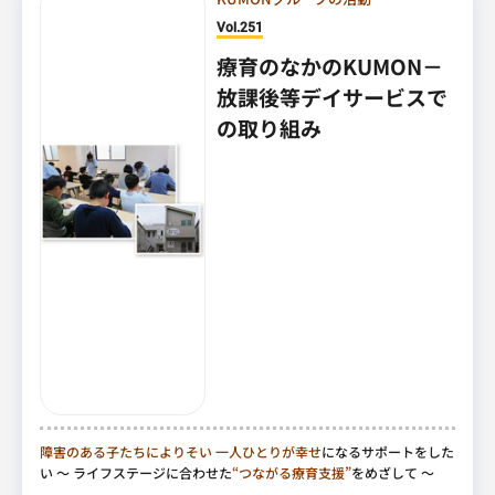
Vol.251
療育のなかのKUMON－
放課後等デイサービスで
の取り組み
障害のある子たちによりそい
一人ひとりが幸せ
になるサポートをした
い
～ ライフステージに合わせた
“つながる療育支援”
をめざして ～