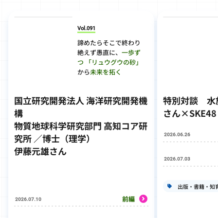
Vol.091
諦めたらそこで終わり
絶えず愚直に、
一歩ず
つ
「リュウグウの砂」
から
未来を拓く
国立研究開発法人 海洋研究開発機
特別対談
水
構
さん×SKE4
物質地球科学研究部門 高知コア研
2026.06.26
究所 ／博士（理学）
伊藤元雄さん
2026.07.03
出版・書籍・知
前編
2026.07.10