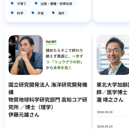
子育て
出版・書籍・知育玩具
科学
宇宙
海外
Vol.091
諦めたらそこで終わり
絶えず愚直に、
一歩ず
つ
「リュウグウの砂」
から
未来を拓く
国立研究開発法人 海洋研究開発機
東北大学加齢
構
師／医学博士
物質地球科学研究部門 高知コア研
瀧 靖之さん
究所 ／博士（理学）
2026.05.22
伊藤元雄さん
2026.05.29