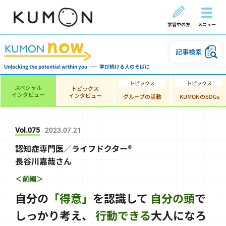
学習中の方
メニュー
記事検索
Unlocking the potential within you
学び続ける人のそばに
スペシャル
トピックス
インタビュー
インタビュー
グループの活動
KUMONのSDGs
Vol.075
2023.07.21
認知症専門医／ライフドクター®
長谷川嘉哉さん
＜前編＞
自分の
「得意」
を認識して
自分の頭
で
しっかり考え、
行動できる
大人になろ