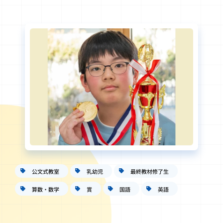
公文式教室
乳幼児
最終教材修了生
算数・数学
賞
国語
英語