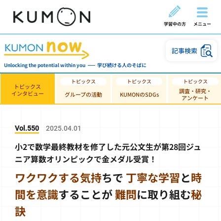
学習中の方
メニュー
記事検索
Unlocking the potential within you
学び続ける人のそばに
トピックス
調査・研究・
インタビュー
グループの活動
KUMONのSDGs
アンケート
Vol.550
2025.04.01
小2で数学最終教材を修了した元公文生が第28回ジュ
ニア算数オリンピックで金メダル受賞！
ワクワクする気持
ちで
丁寧な学習
と
時
間を意識
することが
難問
に取り組む
秘
訣