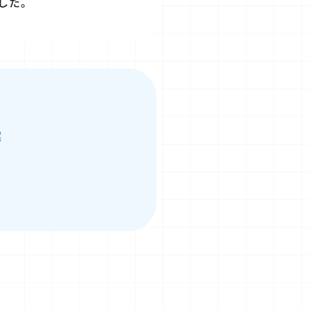
した。
案