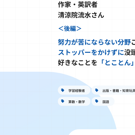
作家・英訳者
清涼院流水さん
＜後編＞
努力が苦にならない分野
ストッパーをかけずに
没
好きなことを
「とことん
学習経験者
出版・書籍・知育玩
算数・数学
国語