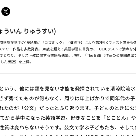
ょういん りゅうすい)
経済学部在学中の1996年に『コズミック』（講談社）により第2回メフィスト賞を
テリー作品を多数発表。30歳を超えて英語学習に目覚め、TOEICテストで満点を
信徒となり、キリスト教に関する書籍も執筆。現在、「The BBB（作家の英語圏進
くもん出版）を上梓。
という、他には類を見ない才能を発揮されている清涼院流水
きず秀でたものが何もなく、周りは年上ばかりで同年代の子
れたのが「公文」だったとふり返ります。子どものときに公
ぎてから夢中になった英語学習。好きなことを「とことん」
性質は変わらないそうです。公文で学ぶ子どもたち、そして