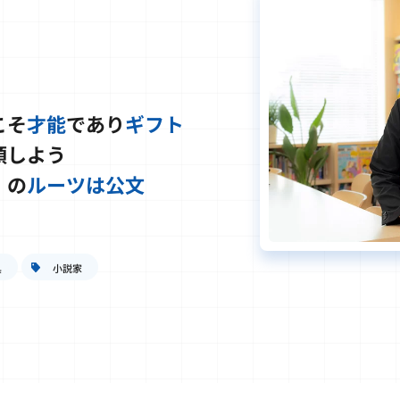
こそ
才能
であり
ギフト
頭しよう
」
の
ルーツは公文
具
小説家