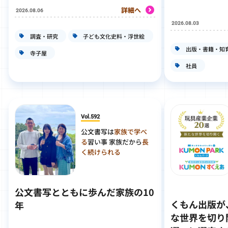
詳細へ
2026.08.06
2026.08.03
調査・研究
子ども文化史料・浮世絵
出版・書籍・知
寺子屋
社員
Vol.592
公文書写は
家族で学べ
る
習い事 家族だから
長
く続けられる
公文書写とともに歩んだ家族の10
くもん出版が
年
な世界を切り