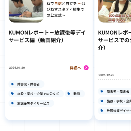
ねで
自信
と
自立
を
～
は
ぴねすスタディ柿生
で
の公文式～
KUMONレポート－放課後等デイ
KUMONレ
サービス編（動画紹介）
サービスでの
介）
詳細へ
2026.01.20
2024.12.20
障害児・障害者
障害児・障害者
施設・学校・企業での公文式
動画
施設・学校・企
放課後等デイサービス
放課後等デイサ