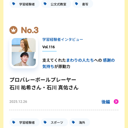
学習経験者
公文式教室
書写
学習経験者インタビュー
Vol.
116
支えてくれた
まわりの人たち
への
感謝の
気持ち
が原動力
プロバレーボールプレーヤー
石川 祐希さん・石川 真佑さん
後編
2025.12.26
学習経験者
スポーツ
海外