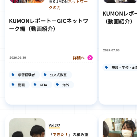
るKUMON
ネットワー
クの力
KUMONレ
KUMONレポート－GICネットワ
（動画紹介）
ーク編（動画紹介）
2024.07.09
詳細へ
2026.06.30
施設・学校・企
学習経験者
公文式教室
動画
KEIA
海外
Vol.577
「
できた！
」の積み重