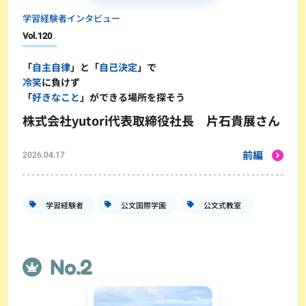
学習経験者インタビュー
Vol.
120
「
自主自律
」と「
自己決定
」で
冷笑
に負けず
「
好きなこと
」ができる場所を探そう
株式会社yutori代表取締役社長 片石貴展さん
前編
2026.04.17
学習経験者
公文国際学園
公文式教室