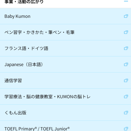
事業・活動の広がり
Baby Kumon
ペン習字・かきかた・筆ペン・毛筆
フランス語・ドイツ語
Japanese（日本語）
通信学習
学習療法・脳の健康教室・KUMONの脳トレ
くもん出版
TOEFL Primary
®
/
TOEFL Junior
®