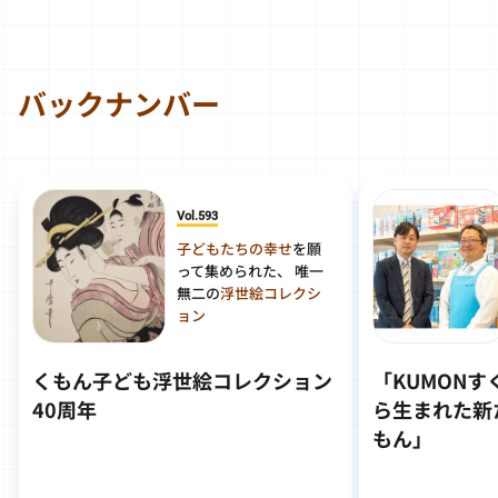
バックナンバー
Vol.593
子どもたちの幸せ
を願
って集められた、 唯一
無二の
浮世絵コレクシ
ョン
くもん子ども浮世絵コレクション
「KUMON
40周年
ら生まれた新
もん」