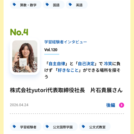
算数・数学
国語
英語
学習経験者インタビュー
Vol.
120
「
自主自律
」と「
自己決定
」で
冷笑
に負
けず 「
好きなこと
」ができる場所を探そ
う
株式会社yutori代表取締役社長 片石貴展さん
後編
2026.04.24
学習経験者
公文国際学園
公文式教室