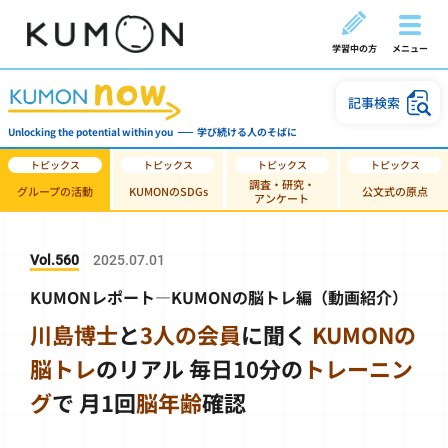
学習中の方
メニュー
記事検索
Unlocking the potential within you
学び続ける人のそばに
調査・研究・
グループの活動
KUMONのSDGs
公文式の原点
アンケート
Vol.560
2025.07.01
KUMONレポート―KUMONの脳トレ編（動画紹介）
川島博士
と
3人の会員
に聞く
KUMONの
脳トレ
のリアル
毎日10分の
トレーニン
グ
で
月1回
脳年齢
確認