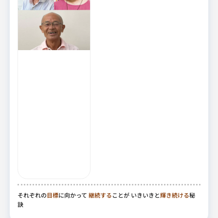
それぞれの
目標
に向かって
継続する
ことが いきいきと
輝き続ける
秘
訣