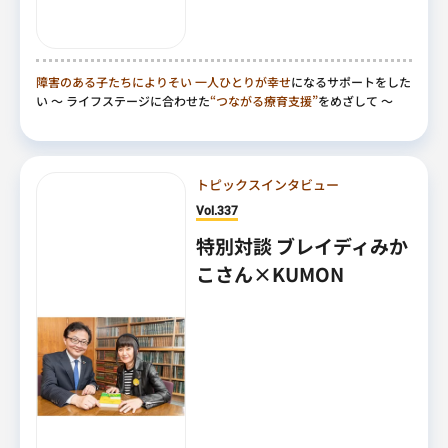
障害のある子たちによりそい
一人ひとりが幸せ
になるサポートをした
い
～ ライフステージに合わせた
“つながる療育支援”
をめざして ～
トピックスインタビュー
Vol.337
特別対談 ブレイディみか
こさん×KUMON