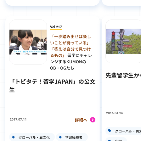
Vol.217
「一歩踏み出せば楽し
いことが待っている」
「答えは自分で見つけ
るもの」
留学にチャレ
ンジするKUMONの
OB・OGたち
先輩留学生か
「トビタテ！留学JAPAN」の公文
生
2016.04.26
詳細へ
2017.07.11
グローバル・異
グローバル・異文化
学習経験者