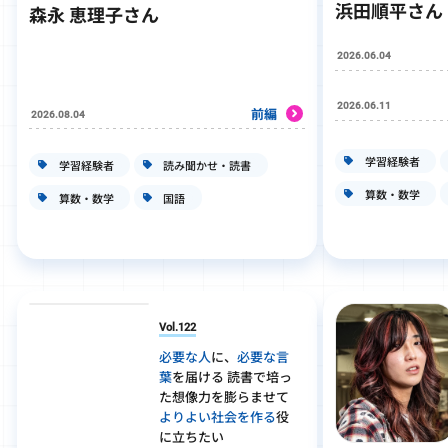
浜田順平さん
森永 恵理子さん
2026.06.04
2026.06.11
前編
2026.08.04
学習経験者
学習経験者
読み聞かせ・読書
算数・数学
算数・数学
国語
Vol.122
必要な人
に、
必要な言
葉
を届ける 読書で培っ
た想像力を膨らませて
よりよい社会を作る
役
に立ちたい