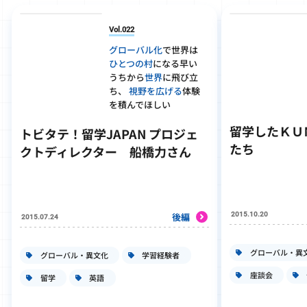
Vol.022
グローバル化
で
世界は
ひとつの村
になる
早い
うちから
世界
に飛び立
ち、
視野を広げる
体験
を積んでほしい
留学したＫＵ
トビタテ！留学JAPAN プロジェ
たち
クトディレクター 船橋力さん
2015.10.20
後編
2015.07.24
グローバル・異
グローバル・異文化
学習経験者
座談会
留学
英語