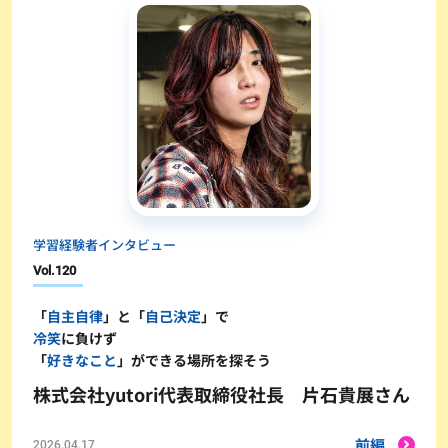
学習経験者インタビュー
Vol.
120
「
自主自律
」と「
自己決定
」で
冷笑
に負けず
「
好きなこと
」ができる場所を探そう
株式会社yutori代表取締役社長 片石貴展さん
前編
2026.04.17