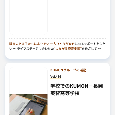
障害のある子たちによりそい
一人ひとりが幸せ
になるサポートをした
い
～ ライフステージに合わせた
“つながる療育支援”
をめざして ～
KUMONグループの活動
Vol.486
学校でのKUMON－長岡
英智高等学校