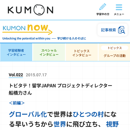
学習中の方
メニュー
記事検索
Unlocking the potential within you
学び続ける人のそばに
学習経験者
スペシャル
トピックス
インタビュー
インタビュー
インタビュー
グループの活動
Vol.022
2015.07.17
トビタテ！留学JAPAN プロジェクトディレクター
船橋力さん
＜前編＞
グローバル化
で
世界は
ひとつの村
にな
る
早いうちから
世界
に飛び立ち、
視野