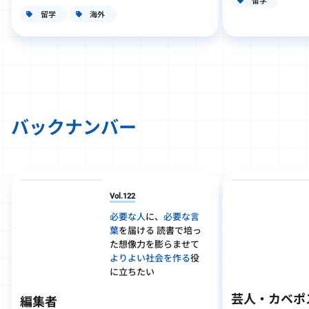
留学
留学
海外
バックナンバー
Vol.122
必要な人
に、
必要な言
葉
を届ける 読書で培っ
た想像力を膨らませて
よりよい社会を作る
役
に立ちたい
芸人・カベポ
編集者