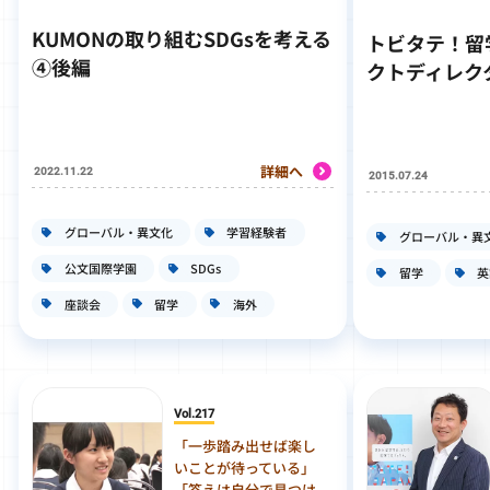
KUMONの取り組むSDGsを考える
トビタテ！留学
④後編
クトディレク
詳細へ
2022.11.22
2015.07.24
グローバル・異文化
学習経験者
グローバル・異
公文国際学園
SDGs
留学
英
座談会
留学
海外
Vol.217
「一歩踏み出せば楽し
いことが待っている」
「答えは自分で見つけ