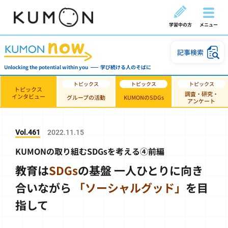
学習中の方
メニュー
記事検索
Unlocking the potential within you
学び続ける人のそばに
トピックス
調査・研究・
インタビュー
グループの活動
KUMONのSDGs
アンケート
Vol.461
2022.11.15
KUMONの取り組むSDGsを考える④前編
教育は
SDGs
の基盤
一人ひとりに向き
合いながら
「ソーシャルグッド」
を目
指して