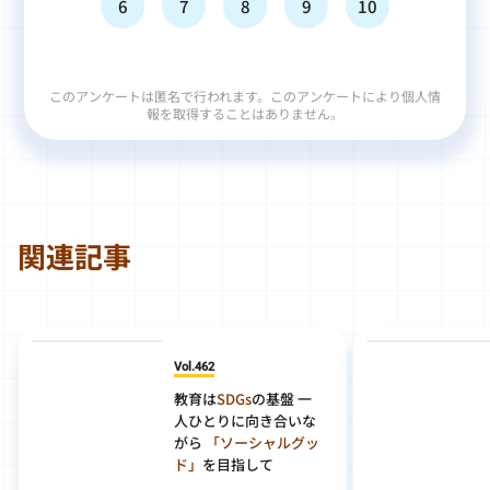
6
7
8
9
10
このアンケートは匿名で行われます。このアンケートにより個人情
報を取得することはありません。
関連記事
Vol.462
教育は
SDGs
の基盤 一
人ひとりに向き合いな
がら
「ソーシャルグッ
ド」
を目指して