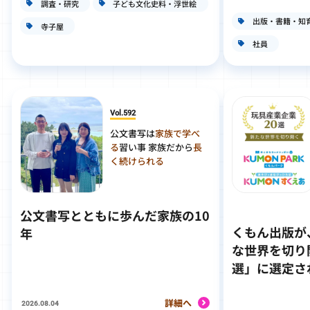
調査・研究
子ども文化史料・浮世絵
出版・書籍・知
寺子屋
社員
Vol.592
公文書写は
家族で学べ
る
習い事 家族だから
長
く続けられる
公文書写とともに歩んだ家族の10
くもん出版が
年
な世界を切り
選」に選定さ
詳細へ
2026.08.04