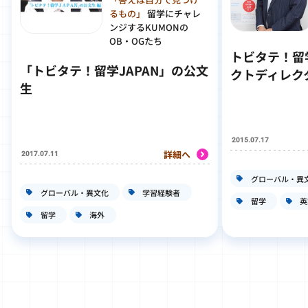
るもの」
留学にチャレ
ンジするKUMONの
OB・OGたち
トビタテ！留学
「トビタテ！留学JAPAN」の公文
クトディレク
生
2015.07.17
詳細へ
2017.07.11
グローバル・異
グローバル・異文化
学習経験者
留学
英
留学
海外