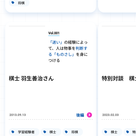
将棋
Vol.001
「迷い」
の経験によっ
て、
人は物事を
判断す
る
「ものさし」
を身に
つける
棋士 羽生善治さん
特別対談 棋
後編
2013.09.13
2023.02.03
学習経験者
棋士
将棋
棋士
特