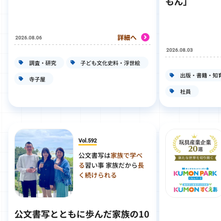
もん」
詳細へ
2026.08.06
2026.08.03
調査・研究
子ども文化史料・浮世絵
出版・書籍・知
寺子屋
社員
Vol.592
公文書写は
家族で学べ
る
習い事 家族だから
長
く続けられる
公文書写とともに歩んだ家族の10