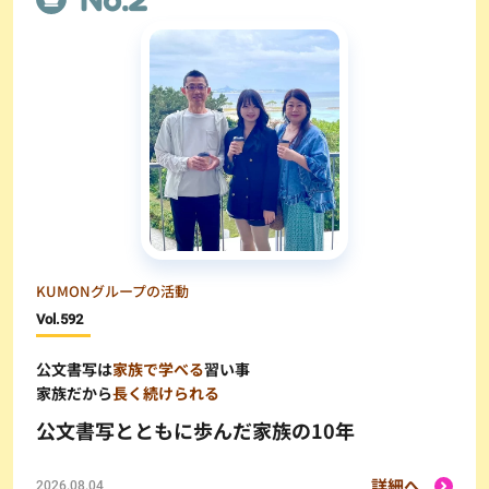
KUMONグループの活動
Vol.
592
公文書写は
家族で学べる
習い事
家族だから
長く続けられる
公文書写とともに歩んだ家族の10年
詳細へ
2026.08.04