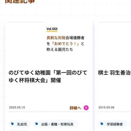
Vol.553
真剣な対局
会場優勝者
を
「おめでとう！」
と
称える園児たち
のびてゆく幼稚園「第一回のびて
棋士 羽生善
ゆく杯将棋大会」開催
詳細へ
2025.05.13
2013.09.06
乳幼児
出版・書籍・知育玩具
学習経験者