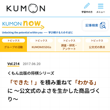
学習中の方
メニュー
記事検索
Unlocking the potential within you
学び続ける人のそばに
調査・研究・
グループの活動
KUMONのSDGs
公文式の原点
アンケート
Vol.214
2017.06.20
くもん出版の将棋シリーズ
「できた！」
を積み重ねて
「わかる」
に
～公文式のよさを生かした商品づく
り～