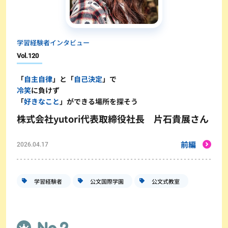
学習経験者インタビュー
Vol.
120
「
自主自律
」と「
自己決定
」で
冷笑
に負けず
「
好きなこと
」ができる場所を探そう
株式会社yutori代表取締役社長 片石貴展さん
前編
2026.04.17
学習経験者
公文国際学園
公文式教室