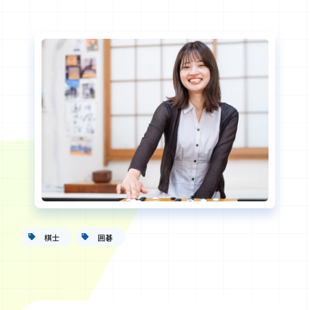
棋士
囲碁