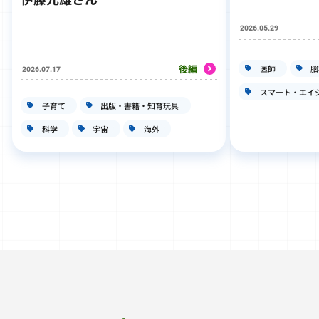
2026.05.29
後編
医師
脳
2026.07.17
スマート・エイ
子育て
出版・書籍・知育玩具
科学
宇宙
海外