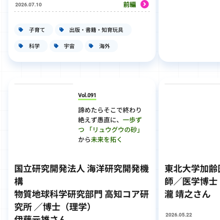
前編
2026.07.10
子育て
出版・書籍・知育玩具
科学
宇宙
海外
Vol.091
諦めたらそこで終わり
絶えず愚直に、
一歩ず
つ
「リュウグウの砂」
から
未来を拓く
国立研究開発法人 海洋研究開発機
東北大学加齢
構
師／医学博士
物質地球科学研究部門 高知コア研
瀧 靖之さん
究所 ／博士（理学）
2026.05.22
伊藤元雄さん