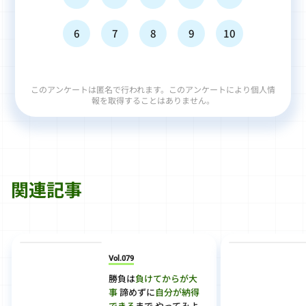
6
7
8
9
10
このアンケートは匿名で行われます。このアンケートにより個人情
報を取得することはありません。
関連記事
Vol.079
勝負は
負けてからが大
事
諦めずに
自分が納得
できる
まで やってみよ