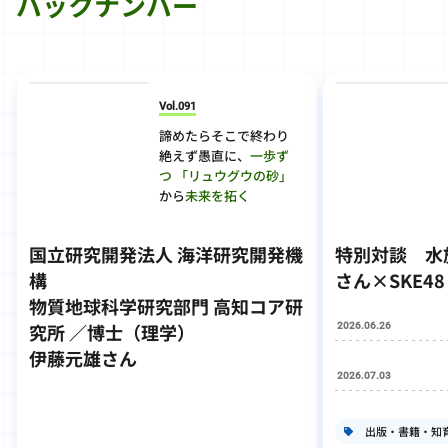
バックナンバー
Vol.091
諦めたらそこで終わり
絶えず愚直に、
一歩ず
つ
「リュウグウの砂」
から
未来を拓く
国立研究開発法人 海洋研究開発機
特別対談
水
構
さん×SKE4
物質地球科学研究部門 高知コア研
2026.06.26
究所 ／博士（理学）
伊藤元雄さん
2026.07.03
出版・書籍・知