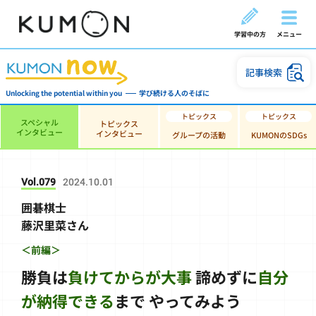
学習中の方
メニュー
記事検索
Unlocking the potential within you
学び続ける人のそばに
スペシャル
トピックス
インタビュー
インタビュー
グループの活動
KUMONのSDGs
Vol.079
2024.10.01
囲碁棋士
藤沢里菜さん
＜前編＞
勝負は
負けてからが大事
諦めずに
自分
が納得できる
まで
やってみよう