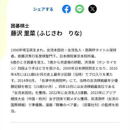
シェアする
囲碁棋士
藤沢 里菜 (ふじさわ りな)
1998年埼玉県生まれ。女流本因坊・女流名人・扇興杯タイトル保持
者。故藤沢秀行名誉棋聖門下。日本棋院東京本院所属。
6歳のとき囲碁を覚え、7歳から洪道場の師範、洪清泉（ホン セイセ
ン）四段より手ほどきを受ける。2009年日本棋院院生となり、2010
年4月には11歳6か月の史上最年少記録（当時）でプロ入りを果た
す。2014年6月、「会津中央病院杯」にて、当時の女流棋戦最年少優
勝記録を樹立（15歳9か月）。同年10月には女流棋戦最高位である
「女流本因坊」を獲得。2022年に女流名人5連覇、2023年にアジア
競技大会（中国・杭州）女子団体で銅メダル獲得、呉清源杯（女流の
国際棋戦）で準優勝。漫画『群舞のペア碁』（双葉社刊）の監修を担
当。