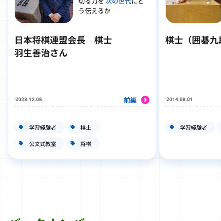
切る力を
次の世代
にど
う伝えるか
日本将棋連盟会長 棋士
棋士（囲碁九
羽生善治さん
前編
2023.12.08
2014.08.01
学習経験者
棋士
学習経験者
公文式教室
将棋