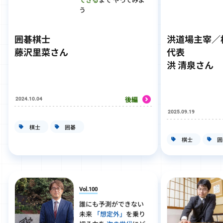
う
囲碁棋士
洪道場主宰／
藤沢里菜さん
代表
洪 清泉さん
後編
2024.10.04
2025.09.19
棋士
囲碁
棋士
囲
Vol.100
誰にも予測ができない
未来
「想定外」
を乗り