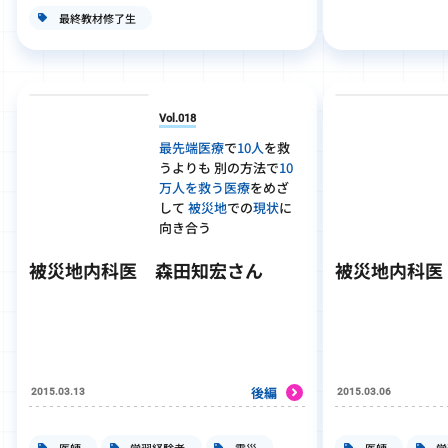
最終教材修了生
Vol.018
最先端医療
で
10人
を救
うよりも
別の方法で
10
万人を救う医療
をめざ
して
被災地
での
現状
に
向き合う
被災地内科医 森田知宏さん
被災地内科医
後編
2015.03.13
2015.03.06
医師
学習経験者
震災
医師
学