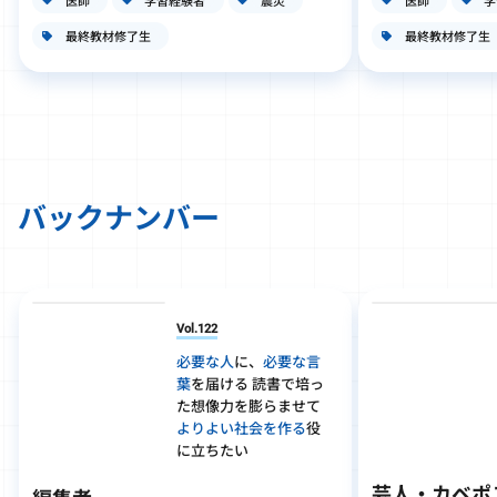
最終教材修了生
最終教材修了生
バックナンバー
Vol.122
必要な人
に、
必要な言
葉
を届ける 読書で培っ
た想像力を膨らませて
よりよい社会を作る
役
に立ちたい
芸人・カベポ