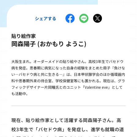
シェアする
貼り絵作家
岡森陽子 (おかもり ようこ)
大阪生まれ。オーダーメイドの貼り絵やさん。高校3年生でバセドウ
病を発症。思春期に病気になった自身の経験をまとめた冊子『負けな
い―バセドウ病と共に生きる―』は、日本甲状腺学会のほか循環器内
科や思春期外来の待合室、学校保健室等にも置かれる。現在は、グラ
フィックデザイナー片岡瞳氏とのユニット「Valentine eve」として
も活動中。
現在、貼り絵作家として活躍する岡森陽子さん。高
校3年生で「バセドウ病」を発症し、進学も就職の道