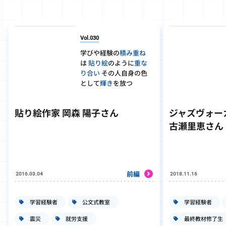
Vol.030
学びや経験の
積み重ね
は
貼り絵
のように
重な
り合い
その人自身の色
として
輝き
を放つ
貼り絵作家 岡森 陽子さん
ジャズヴォー
古瀬里恵さん
前編
2016.03.04
2018.11.16
学習経験者
公文式教室
学習経験者
震災
就労支援
最終教材修了生