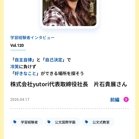
学習経験者インタビュー
Vol.
120
「
自主自律
」と「
自己決定
」で
冷笑
に負けず
「
好きなこと
」ができる場所を探そう
株式会社yutori代表取締役社長 片石貴展さん
前編
2026.04.17
学習経験者
公文国際学園
公文式教室