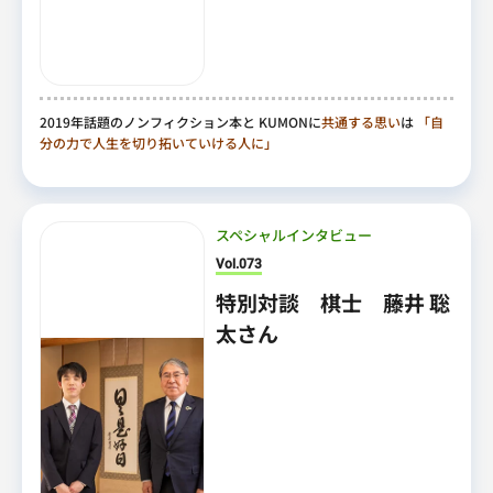
2019年話題のノンフィクション本と KUMONに
共通する思い
は
「自
分の力で人生を切り拓いていける人に」
スペシャルインタビュー
Vol.073
特別対談 棋士 藤井 聡
太さん