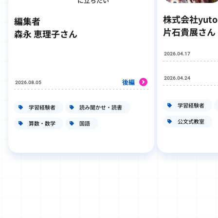
に立ちたい
株式会社yut
編集者
片石貴展さん
森永 恵理子さん
2026.04.17
2026.04.24
後編
2026.08.05
学習経験者
学習経験者
読み聞かせ・読書
公文式教室
算数・数学
国語