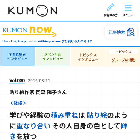
学習中の方
メニュー
記事検索
Unlocking the potential within you
学び続ける人のそばに
学習経験者
スペシャル
トピックス
インタビュー
インタビュー
インタビュー
グループの活動
Vol.030
2016.03.11
貼り絵作家 岡森 陽子さん
＜後編＞
学びや経験の
積み重ね
は
貼り絵
のよう
に
重なり合い
その人自身の色として
輝
き
を放つ