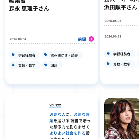
編集者
浜田順平さん
森永 恵理子さん
2026.06.04
2026.06.11
前編
2026.08.04
学習経験者
学習経験者
読み聞かせ・読書
算数・数学
算数・数学
国語
Vol.122
必要な人
に、
必要な言
葉
を届ける 読書で培っ
た想像力を膨らませて
よりよい社会を作る
役