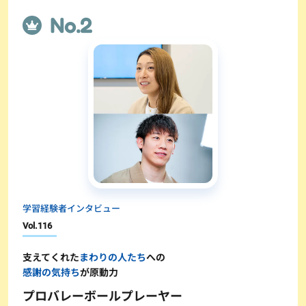
学習経験者インタビュー
Vol.
116
支えてくれた
まわりの人たち
への
感謝の気持ち
が原動力
プロバレーボールプレーヤー