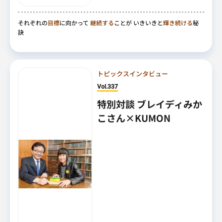
それぞれの
目標
に向かって
継続する
ことが いきいきと
輝き続ける
秘
訣
トピックスインタビュー
Vol.337
特別対談 ブレイディみか
こさん×KUMON