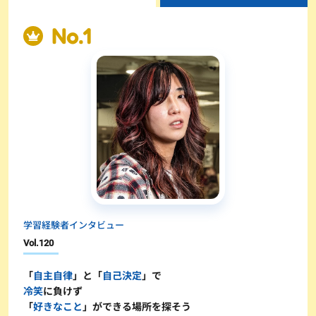
学習経験者インタビュー
Vol.
120
「
自主自律
」と「
自己決定
」で
冷笑
に負けず
「
好きなこと
」ができる場所を探そう