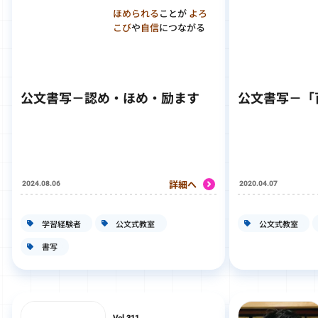
ほめられる
ことが
よろ
こび
や
自信
につながる
公文書写－認め・ほめ・励ます
公文書写－「
詳細へ
2024.08.06
2020.04.07
学習経験者
公文式教室
公文式教室
書写