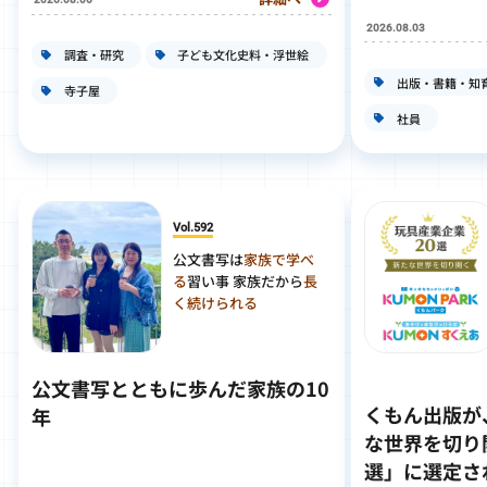
2026.08.03
調査・研究
子ども文化史料・浮世絵
出版・書籍・知
寺子屋
社員
Vol.592
公文書写は
家族で学べ
る
習い事 家族だから
長
く続けられる
公文書写とともに歩んだ家族の10
くもん出版が
年
な世界を切り
選」に選定さ