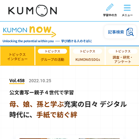
学習中の方
メニュー
記事検索
Unlocking the potential within you
学び続ける人のそばに
トピックス
調査・研究・
インタビュー
グループの活動
KUMONのSDGs
アンケート
Vol.458
2022.10.25
公文書写ー親子４世代で学習
母、娘、孫と学ぶ
充実の日々
デジタル
時代に、
手紙で紡ぐ絆