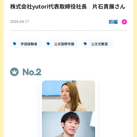
株式会社yutori代表取締役社長 片石貴展さん
前編
2026.04.17
学習経験者
公文国際学園
公文式教室