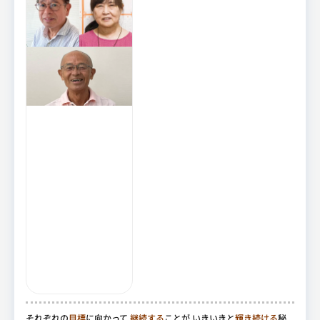
それぞれの
目標
に向かって
継続する
ことが いきいきと
輝き続ける
秘