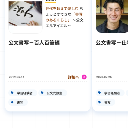
Vol.311
世代を超えて楽しむ
ち
ょっとすてきな
「書写
のあるくらし」
～公文
エルアイエル～
公文書写－百人百筆編
公文書写－仕
詳細へ
2019.06.14
2023.07.25
学習経験者
公文式教室
学習経験者
書写
書写