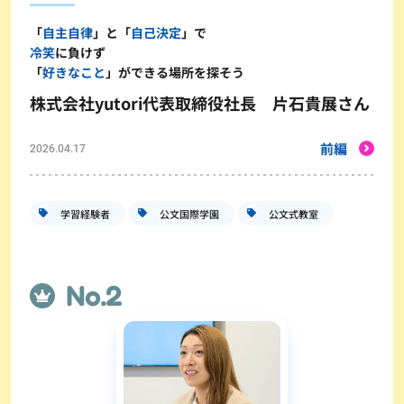
「
自主自律
」と「
自己決定
」で
冷笑
に負けず
「
好きなこと
」ができる場所を探そう
株式会社yutori代表取締役社長 片石貴展さん
前編
2026.04.17
学習経験者
公文国際学園
公文式教室