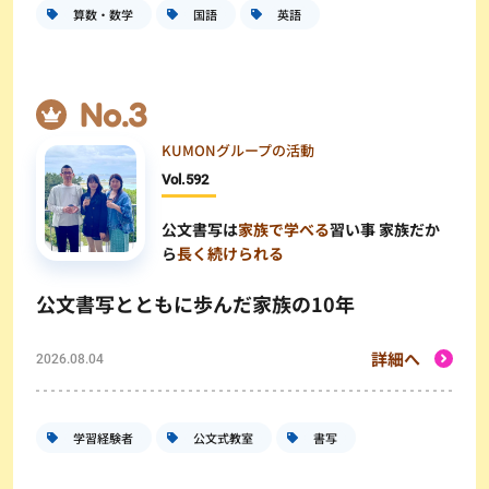
算数・数学
国語
英語
KUMONグループの活動
Vol.
592
公文書写は
家族で学べる
習い事 家族だか
ら
長く続けられる
公文書写とともに歩んだ家族の10年
詳細へ
2026.08.04
学習経験者
公文式教室
書写