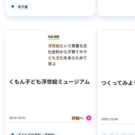
寺子屋
Vol.005
浮世絵
という貴重な文
化史料から
子育てや
子
ども文化
をあらためて
学ぶ
くもん子ども浮世絵ミュージアム
つくってみよ
詳細へ
2013.10.01
2022.10.04
子ども文化史料・浮世絵