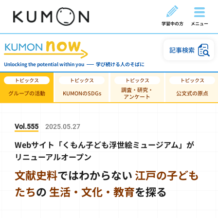
学習中の方
メニュー
記事検索
Unlocking the potential within you
学び続ける人のそばに
調査・研究・
グループの活動
KUMONのSDGs
公文式の原点
アンケート
Vol.555
2025.05.27
Webサイト「くもん子ども浮世絵ミュージアム」が
リニューアルオープン
文献史料
ではわからない
江戸の子ども
たち
の
生活・文化・教育
を探る