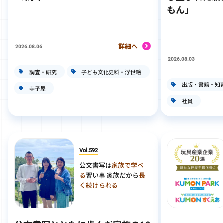
もん」
詳細へ
2026.08.06
2026.08.03
調査・研究
子ども文化史料・浮世絵
出版・書籍・知
寺子屋
社員
Vol.592
公文書写は
家族で学べ
る
習い事 家族だから
長
く続けられる