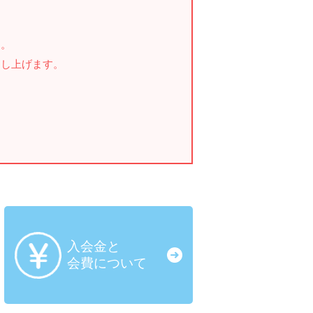
す。
申し上げます。
入会金と
会費について