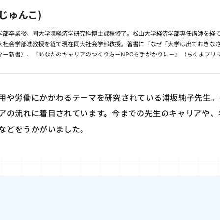
 じゅんこ)
学部卒業後、同大学院経済学研究科博士課程修了。松山大学経済学部専任講師を経て、
大社会学部准教授を経て現在同大社会学部教授。著書に『なぜ「大学は出ておきな
マー新書）、『あなたのキャリアのつくり方－NPOを手がかりに－』（ちくまプリ
用や労働にかかわるテーマを研究されている浦坂純子先生。
アの流れに着目されています。今までの先生のキャリアや、
などをうかがいました。