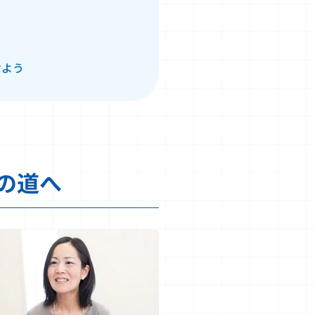
けよう
の道へ