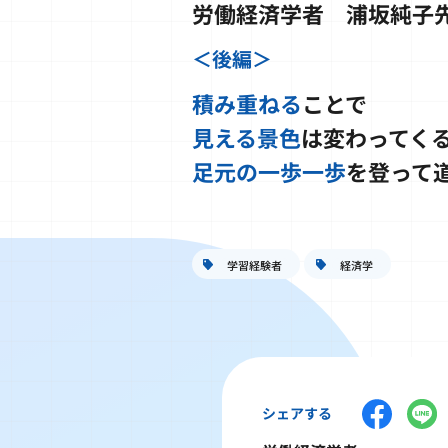
労働経済学者 浦坂純子
＜後編＞
積み重ねる
ことで
見える景色
は変わってく
足元の一歩一歩
を登って
学習経験者
経済学
シェアする