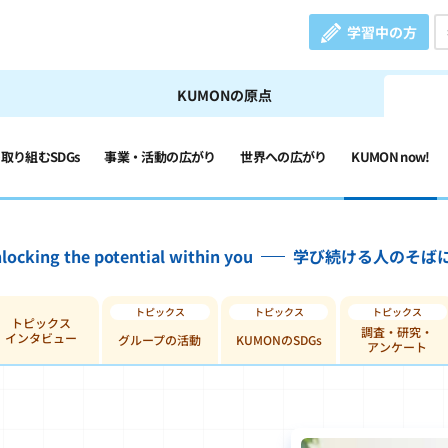
学習中の方
KUMONの原点
の取り組むSDGs
事業・活動の広がり
世界への広がり
KUMON now!
locking the potential within you
学び続ける人のそば
トピックス
調査・研究・
インタビュー
グループの活動
KUMONのSDGs
アンケート