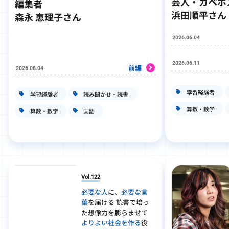
芸人・カベポ
編集者
浜田順平さん
森永 恵理子さん
2026.06.04
2026.06.11
前編
2026.08.04
学習経験者
学習経験者
読み聞かせ・読書
算数・数学
算数・数学
国語
Vol.122
必要な人
に、
必要な言
葉
を届ける 読書で培っ
た想像力を膨らませて
よりよい社会を作る
役