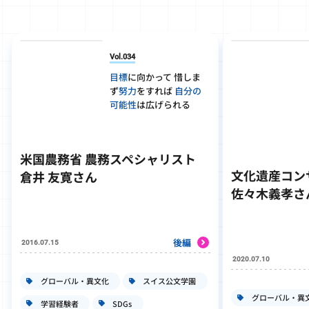
Vol.034
目標
に向かって 惜しま
ず
努力
をすれば
自分の
可能性
は広げられる
米国農務省 農務スペシャリスト
文化遺産コン
倉井 友寛さん
佐々木義孝さ
後編
2016.07.15
2020.07.10
グローバル・異文化
スイス公文学園
グローバル・異
学習経験者
SDGs