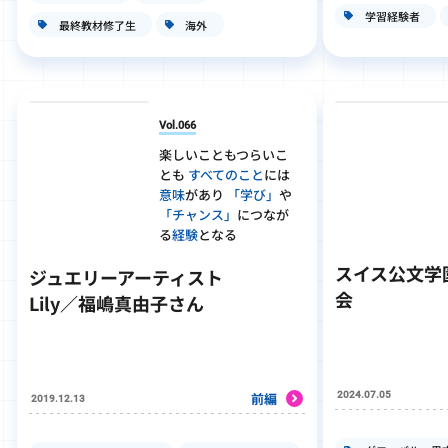
学習経験者
最終教材修了生
海外
Vol.066
楽しいこともつらいこ
とも
すべてのこと
には
意味
があり
「学び」
や
「チャンス」
につなが
る
経験
となる
スイス公文学
ジュエリーアーティスト
会
Lily／福嶋真由子さん
2024.07.05
前編
2019.12.13