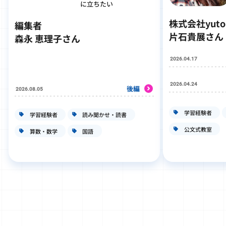
に立ちたい
株式会社yut
編集者
片石貴展さん
森永 恵理子さん
2026.04.17
2026.04.24
後編
2026.08.05
学習経験者
学習経験者
読み聞かせ・読書
公文式教室
算数・数学
国語