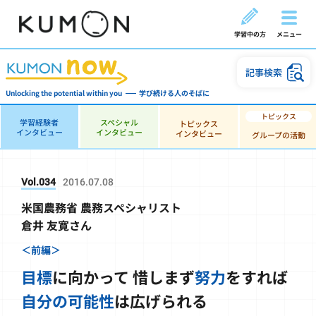
学習中の方
メニュー
記事検索
Unlocking the potential within you
学び続ける人のそばに
学習経験者
スペシャル
トピックス
インタビュー
インタビュー
インタビュー
グループの活動
Vol.034
2016.07.08
米国農務省 農務スペシャリスト
倉井 友寛さん
＜前編＞
目標
に向かって
惜しまず
努力
をすれば
自分の可能性
は広げられる