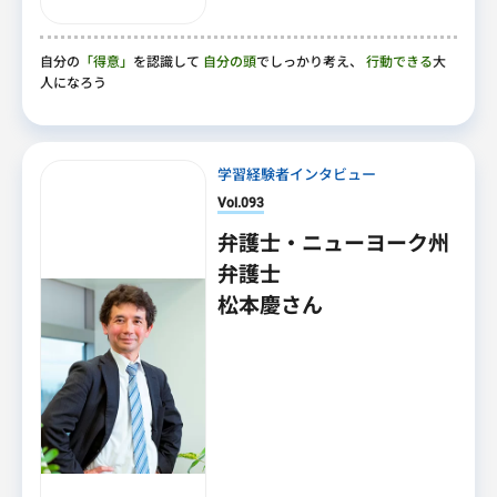
自分の
「得意」
を認識して
自分の頭
でしっかり考え、
行動できる
大
人になろう
学習経験者インタビュー
Vol.093
弁護士・ニューヨーク州
弁護士
松本慶さん