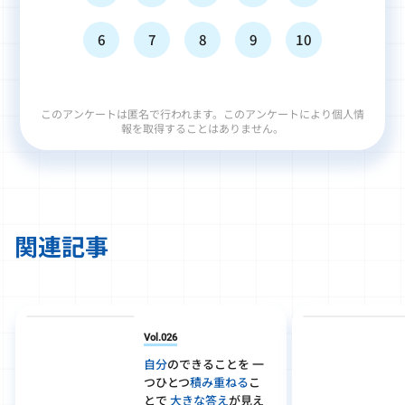
6
7
8
9
10
このアンケートは匿名で行われます。このアンケートにより個人情
報を取得することはありません。
関連記事
Vol.026
自分
のできることを 一
つひとつ
積み重ねる
こ
とで
大きな答え
が見え