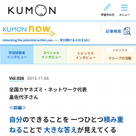
学習中の方
メニュー
記事検索
Unlocking the potential within you
学び続ける人のそばに
学習経験者
スペシャル
トピックス
インタビュー
インタビュー
インタビュー
グループの活動
Vol.026
2015.11.06
全国カヤネズミ・ネットワーク代表
畠佐代子さん
＜前編＞
自分
のできることを
一つひとつ
積み重
ねる
ことで
大きな答え
が見えてくる