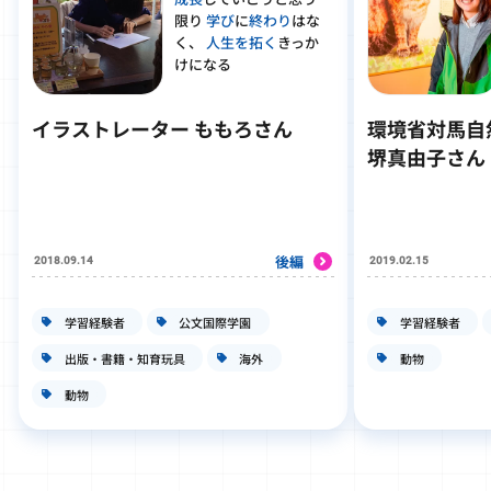
限り
学び
に
終わり
はな
く、
人生を拓く
きっか
けになる
イラストレーター ももろさん
環境省対馬自
堺真由子さん
後編
2018.09.14
2019.02.15
学習経験者
公文国際学園
学習経験者
出版・書籍・知育玩具
海外
動物
動物