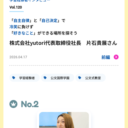
Vol.
120
「
自主自律
」と「
自己決定
」で
冷笑
に負けず
「
好きなこと
」ができる場所を探そう
株式会社yutori代表取締役社長 片石貴展さん
前編
2026.04.17
学習経験者
公文国際学園
公文式教室