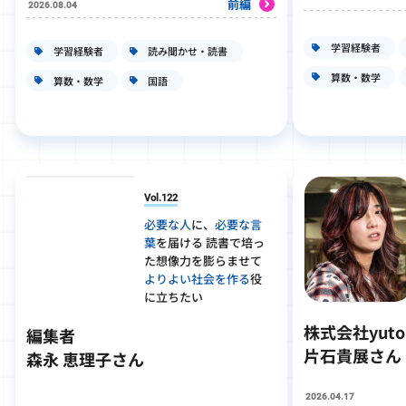
前編
2026.08.04
学習経験者
学習経験者
読み聞かせ・読書
算数・数学
算数・数学
国語
Vol.122
必要な人
に、
必要な言
葉
を届ける 読書で培っ
た想像力を膨らませて
よりよい社会を作る
役
に立ちたい
株式会社yut
編集者
片石貴展さん
森永 恵理子さん
2026.04.17