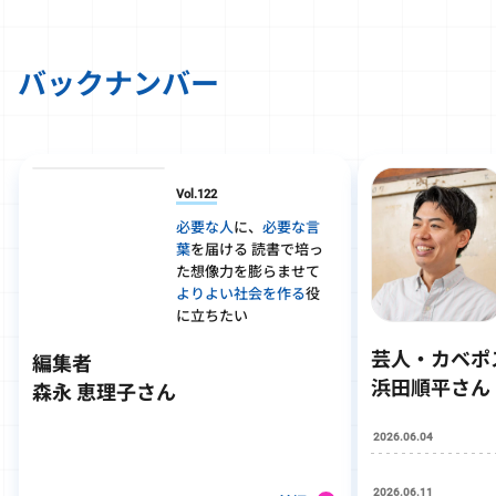
バックナンバー
Vol.122
必要な人
に、
必要な言
葉
を届ける 読書で培っ
た想像力を膨らませて
よりよい社会を作る
役
に立ちたい
芸人・カベポ
編集者
浜田順平さん
森永 恵理子さん
2026.06.04
2026.06.11