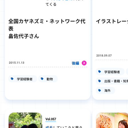
てくる
全国カヤネズミ・ネットワーク代
イラストレー
表
畠佐代子さん
2018.09.07
後編
2015.11.13
学習経験者
学習経験者
動物
出版・書籍・知
海外
Vol.057
成長
していこうと思う