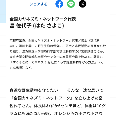
シェアする
全国カヤネズミ・ネットワーク代表
畠 佐代子 (はた さよこ)
京都府出身。全国カヤネズミ・ネットワーク代表／博士（環境科
学）。河川や里山の野生生物の保全に、研究と市民活動の両面から取
り組む。滋賀県立大学環境科学部で環境動物学の非常勤講師のほか、
東京大学空間情報科学研究センターの客員研究員を務める。著書に
『すぐそこに、カヤネズミ 身近にくらす野生動物を守る方法』（く
もん出版）など。
身近な野生動物を守りたい―― そんな一途な思いで
「全国カヤネズミ・ネットワーク」を立ち上げた畠
佐代子さん。体長はわずか6センチほど、体重は10グ
ラムにも満たない程度、オレンジ色の小さな小さな