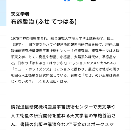
天文学者
布施哲治 (ふせ てつはる)
1970年神奈川県生まれ。総合研究大学院大学博士課程修了、博士
（理学）。国立天文台ハワイ観測所広報担当研究員を経て、現在は情
報通信研究機構鹿島宇宙技術センター主任研究員。研究テーマは太陽
系天文学、とくに衛星や彗星、小惑星、太陽系外縁天体、準惑星な
ど。日本の「はやぶさ・はやぶさ2」ミッションやアメリカNASAの
「ニュー・ホライズンズ」ミッションに携わり、最近では地球の周り
を回る人工衛星を研究開発している。著書に『なぜ、めい王星は惑星
じゃないの？』（くもん出版）ほか。
情報通信研究機構鹿島宇宙技術センターで天文学や
人工衛星の研究開発を重ねる天文学者の布施哲治さ
ん。書籍の出版や講演会など“天文のスポークスマ