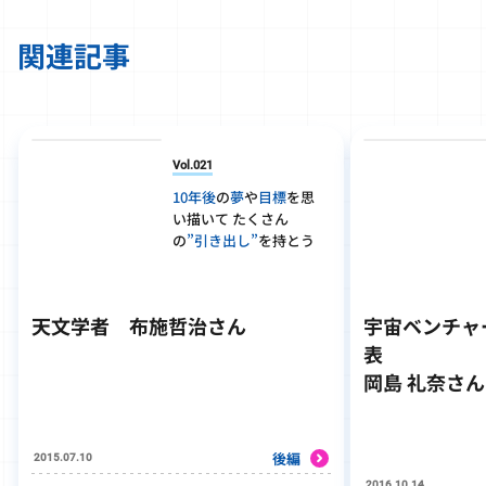
関連記事
Vol.021
10年後
の
夢
や
目標
を思
い描いて
たくさん
の
”引き出し”
を持とう
天文学者 布施哲治さん
宇宙ベンチャ
表
岡島 礼奈さん
後編
2015.07.10
2016.10.14