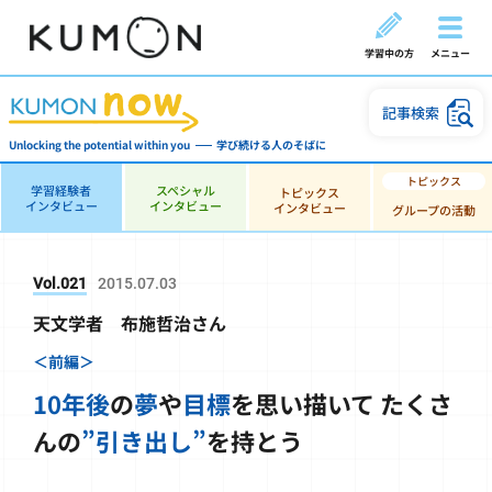
学習中の方
メニュー
記事検索
Unlocking the potential within you
学び続ける人のそばに
学習経験者
スペシャル
トピックス
インタビュー
インタビュー
インタビュー
グループの活動
Vol.021
2015.07.03
天文学者 布施哲治さん
＜前編＞
10年後
の
夢
や
目標
を思い描いて
たくさ
んの
”引き出し”
を持とう