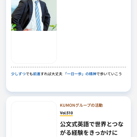
少しずつ
でも
前進
すれば大丈夫
「一日一歩」の精神
で歩いていこう
KUMONグループの活動
Vol.510
公文式英語で世界とつな
がる経験をきっかけに