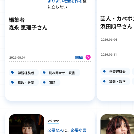
よりよい社会を作る
役
に立ちたい
芸人・カベポ
編集者
浜田順平さん
森永 恵理子さん
2026.06.04
2026.06.11
前編
2026.08.04
学習経験者
学習経験者
読み聞かせ・読書
算数・数学
算数・数学
国語
Vol.122
必要な人
に、
必要な言