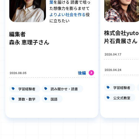
葉
を届ける 読書で培っ
た想像力を膨らませて
よりよい社会を作る
役
に立ちたい
株式会社yut
編集者
片石貴展さん
森永 恵理子さん
2026.04.17
2026.04.24
後編
2026.08.05
学習経験者
学習経験者
読み聞かせ・読書
公文式教室
算数・数学
国語