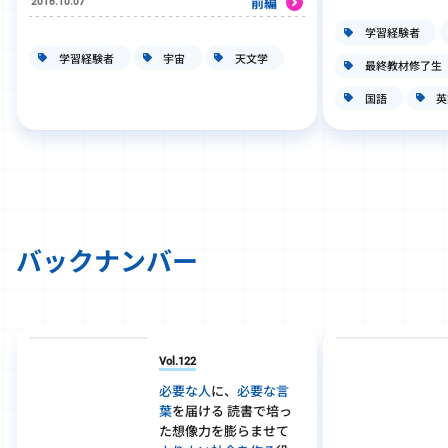
前編
2016.10.07
学習経験者
学習経験者
宇宙
天文学
最終教材修了生
国語
英
バックナンバー
Vol.122
必要な人
に、
必要な言
葉
を届ける 読書で培っ
た想像力を膨らませて