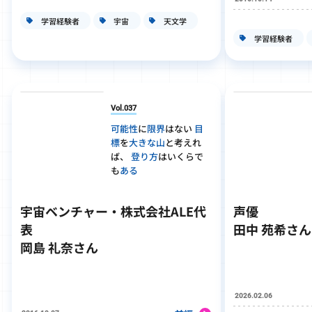
学習経験者
宇宙
天文学
学習経験者
Vol.037
可能性
に
限界
はない
目
標
を
大きな山
と考えれ
ば、
登り方
はいくらで
も
ある
宇宙ベンチャー・株式会社ALE代
声優
表
田中 苑希さん
岡島 礼奈さん
2026.02.06