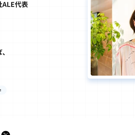
ALE代表
ば、
学