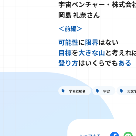
宇宙ベンチャー・株式会社
岡島 礼奈さん
＜前編＞
可能性
に
限界
はない
目標
を
大きな山
と考えれ
登り方
はいくらでも
ある
学習経験者
宇宙
天文
シェアする