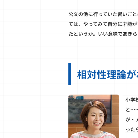
公文の他に行っていた習いごと
ては、やってみて自分に才能が
たというか。いい意味であきら
相対性理論が
小学
と…
が・
った