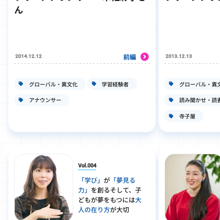
ん
前編
2014.12.12
2013.12.13
グローバル・異文化
学習経験者
グローバル・異
アナウンサー
読み聞かせ・読
寺子屋
Vol.004
「学び」
が
「夢見る
力」
を創る
そして、子
どもが夢をもつには
大
人の在り方
が大切