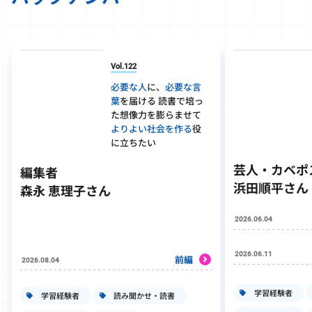
Vol.122
必要な人
に、
必要な言
葉
を届ける 読書で培っ
た想像力を膨らませて
よりよい社会を作る
役
に立ちたい
芸人・カベポ
編集者
浜田順平さん
森永 恵理子さん
2026.06.04
2026.06.11
前編
2026.08.04
学習経験者
学習経験者
読み聞かせ・読書