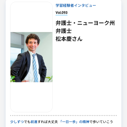
学習経験者インタビュー
Vol.093
弁護士・ニューヨーク州
弁護士
松本慶さん
少しずつ
でも
前進
すれば大丈夫
「一日一歩」の精神
で歩いていこう