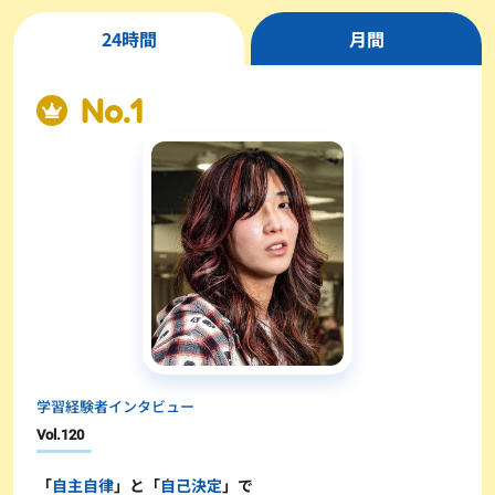
24時間
月間
学習経験者インタビュー
Vol.
120
「
自主自律
」と「
自己決定
」で