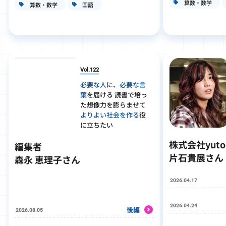
算数・数学
算数・数学
国語
Vol.122
必要な人
に、
必要な言
葉
を届ける 読書で培っ
た想像力を膨らませて
よりよい社会を作る
役
に立ちたい
株式会社yut
編集者
片石貴展さん
森永 恵理子さん
2026.04.17
2026.04.24
後編
2026.08.05