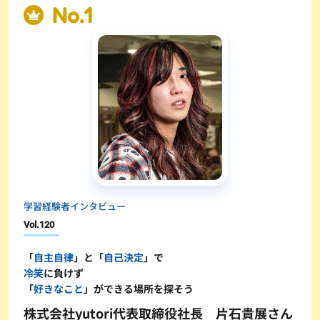
学習経験者インタビュー
Vol.
120
「
自主自律
」と「
自己決定
」で
冷笑
に負けず
「
好きなこと
」ができる場所を探そう
株式会社yutori代表取締役社長 片石貴展さん