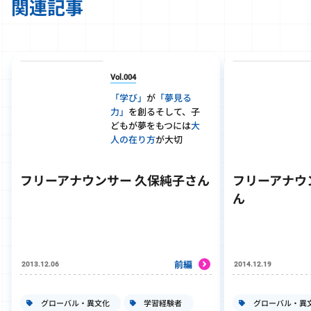
関連記事
Vol.004
「学び」
が
「夢見る
力」
を創る
そして、子
どもが夢をもつには
大
人の在り方
が大切
フリーアナウンサー 久保純子さん
フリーアナウ
ん
前編
2013.12.06
2014.12.19
グローバル・異文化
学習経験者
グローバル・異