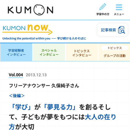
学習中の方
メニュー
記事検索
Unlocking the potential within you
学び続ける人のそばに
学習経験者
スペシャル
トピックス
インタビュー
インタビュー
インタビュー
グループの活動
Vol.004
2013.12.13
フリーアナウンサー 久保純子さん
＜後編＞
「学び」
が
「夢見る力」
を創る
そし
て、子どもが夢をもつには
大人の在り
方
が大切