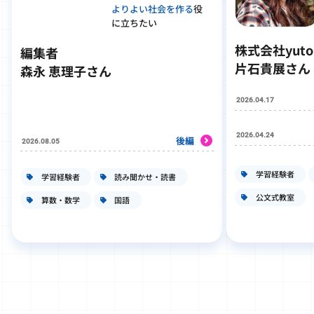
よりよい社会を作る
役
に立ちたい
株式会社yut
編集者
片石貴展さん
森永 恵理子さん
2026.04.17
2026.04.24
後編
2026.08.05
学習経験者
学習経験者
読み聞かせ・読書
公文式教室
算数・数学
国語