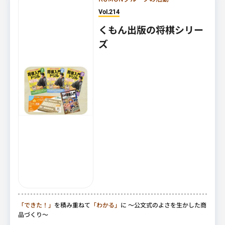
Vol.214
くもん出版の将棋シリー
ズ
「できた！」
を積み重ねて
「わかる」
に
～公文式のよさを生かした商
品づくり～