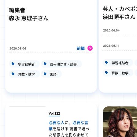
芸人・カベポ
編集者
浜田順平さん
森永 恵理子さん
2026.06.04
2026.06.11
前編
2026.08.04
学習経験者
学習経験者
読み聞かせ・読書
算数・数学
算数・数学
国語
Vol.122
必要な人
に、
必要な言
葉
を届ける 読書で培っ
た想像力を膨らませて