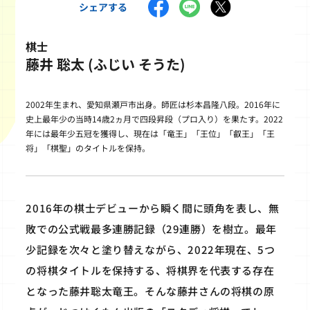
シェアする
棋士
藤井 聡太 (ふじい そうた)
2002年生まれ、愛知県瀬戸市出身。師匠は杉本昌隆八段。2016年に
史上最年少の当時14歳2ヵ月で四段昇段（プロ入り）を果たす。2022
年には最年少五冠を獲得し、現在は「竜王」「王位」「叡王」「王
将」「棋聖」のタイトルを保持。
2016年の棋士デビューから瞬く間に頭角を表し、無
敗での公式戦最多連勝記録（29連勝）を樹立。最年
少記録を次々と塗り替えながら、2022年現在、5つ
の将棋タイトルを保持する、将棋界を代表する存在
となった藤井聡太竜王。そんな藤井さんの将棋の原