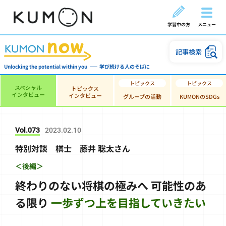
学習中の方
メニュー
記事検索
Unlocking the potential within you
学び続ける人のそばに
スペシャル
トピックス
インタビュー
インタビュー
グループの活動
KUMONのSDGs
Vol.073
2023.02.10
特別対談 棋士 藤井 聡太さん
＜後編＞
終わりのない将棋の極みへ
可能性のあ
る限り
一歩ずつ上を目指していきたい