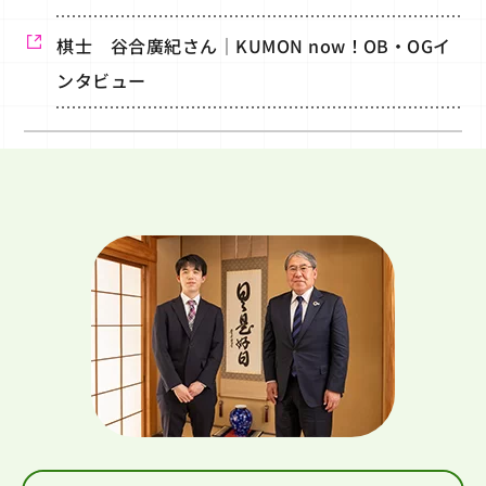
棋士 谷合廣紀さん｜KUMON now！OB・OGイ
ンタビュー