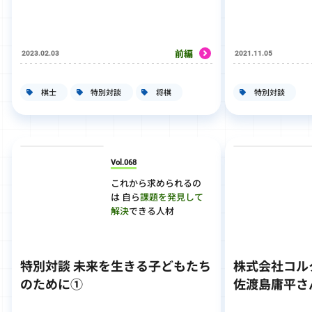
前編
2023.02.03
2021.11.05
棋士
特別対談
将棋
特別対談
Vol.068
これから求められるの
は 自ら
課題を発見して
解決
できる人材
特別対談 未来を生きる子どもたち
株式会社コル
のために①
佐渡島庸平さ