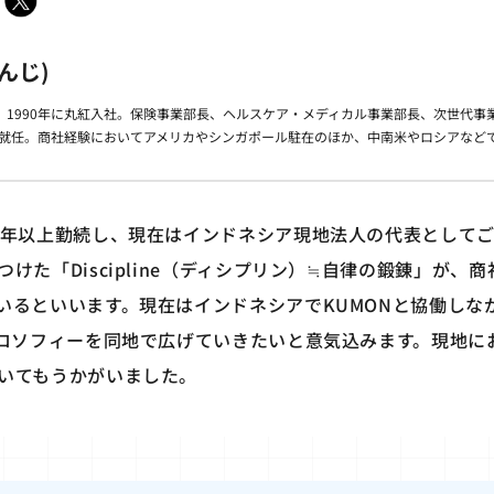
んじ)
、1990年に丸紅入社。保険事業部長、ヘルスケア・メディカル事業部長、次世代事
表に就任。商社経験においてアメリカやシンガポール駐在のほか、中南米やロシアなど
0年以上勤続し、現在はインドネシア現地法人の代表として
けた「Discipline（ディシプリン）≒自律の鍛錬」が、
いるといいます。現在はインドネシアでKUMONと協働しな
ィロソフィーを同地で広げていきたいと意気込みます。現地にお
いてもうかがいました。