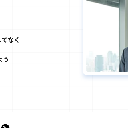
してなく
よう