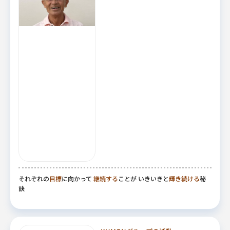
それぞれの
目標
に向かって
継続する
ことが いきいきと
輝き続ける
秘
訣