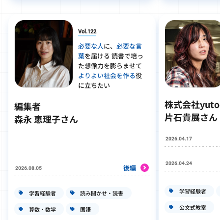
Vol.122
必要な人
に、
必要な言
葉
を届ける 読書で培っ
た想像力を膨らませて
よりよい社会を作る
役
に立ちたい
株式会社yut
編集者
片石貴展さん
森永 恵理子さん
2026.04.17
2026.04.24
後編
2026.08.05
学習経験者
学習経験者
読み聞かせ・読書
公文式教室
算数・数学
国語