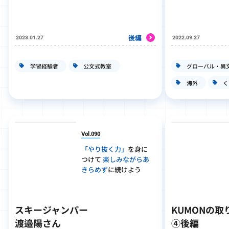
後編
2023.01.27
2022.09.27
学習経験者
公文式教室
グローバル・異
海外
く
Vol.090
「やり抜く力」
を身に
つけて
楽しみながらあ
きらめず
に続けよう
スキージャンパー
KUMONの取
渡邉陽さん
④後編