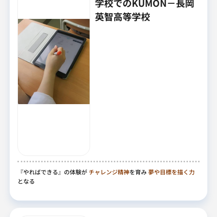
学校でのKUMON－長岡
英智高等学校
『やればできる』の体験が
チャレンジ精神
を育み
夢や目標を描く力
となる