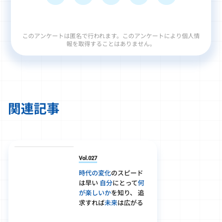
このアンケートは匿名で行われます。このアンケートにより個人情
報を取得することはありません。
関連記事
Vol.027
時代の変化
のスピード
は早い
自分
にとって
何
が楽しいか
を知り、 追
求すれば
未来
は広がる