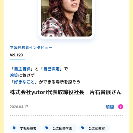
学習経験者インタビュー
Vol.
120
「
自主自律
」と「
自己決定
」で
冷笑
に負けず
「
好きなこと
」ができる場所を探そう
株式会社yutori代表取締役社長 片石貴展さん
前編
2026.04.17
学習経験者
公文国際学園
公文式教室