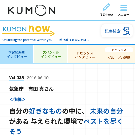
学習中の方
メニュー
記事検索
Unlocking the potential within you
学び続ける人のそばに
学習経験者
スペシャル
トピックス
インタビュー
インタビュー
インタビュー
グループの活動
Vol.033
2016.06.10
気象庁 有田 真さん
＜後編＞
自分の
好きなもの
の中に、
未来の自分
がある
与えられた環境で
ベストを尽く
そう