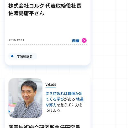
株式会社コルク 代表取締役社長
佐渡島庸平さん
後編
2015.12.11
学習経験者
Vol.076
突き詰めれば価値が出
てくる学び
がある
地道
な努力
を怠らずに力を
つけよう
産業技術総合研究所主任研究員