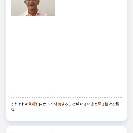
それぞれの
目標
に向かって
継続する
ことが いきいきと
輝き続ける
秘
訣