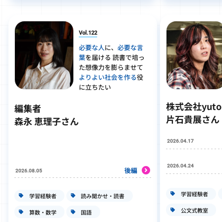
Vol.122
必要な人
に、
必要な言
葉
を届ける 読書で培っ
た想像力を膨らませて
よりよい社会を作る
役
に立ちたい
株式会社yut
編集者
片石貴展さん
森永 恵理子さん
2026.04.17
2026.04.24
後編
2026.08.05
学習経験者
学習経験者
読み聞かせ・読書
公文式教室
算数・数学
国語