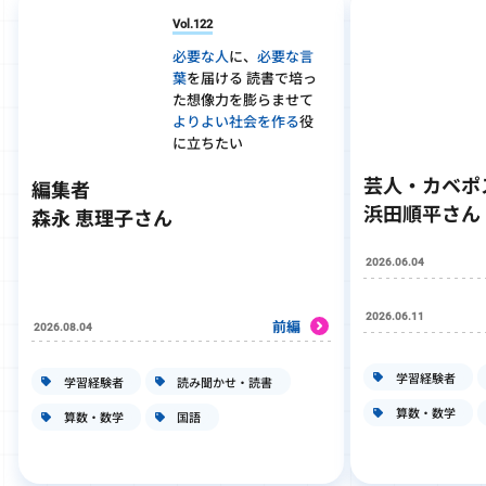
Vol.122
必要な人
に、
必要な言
葉
を届ける 読書で培っ
た想像力を膨らませて
よりよい社会を作る
役
に立ちたい
芸人・カベポ
編集者
浜田順平さん
森永 恵理子さん
2026.06.04
2026.06.11
前編
2026.08.04
学習経験者
学習経験者
読み聞かせ・読書
算数・数学
算数・数学
国語