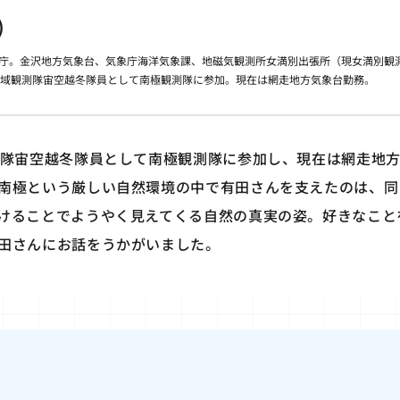
)
に入庁。金沢地方気象台、気象庁海洋気象課、地磁気観測所女満別出張所（現女満別観
極地域観測隊宙空越冬隊員として南極観測隊に参加。現在は網走地方気象台勤務。
測隊宙空越冬隊員として南極観測隊に参加し、現在は網走地
南極という厳しい自然環境の中で有田さんを支えたのは、同
けることでようやく見えてくる自然の真実の姿。好きなこと
田さんにお話をうかがいました。