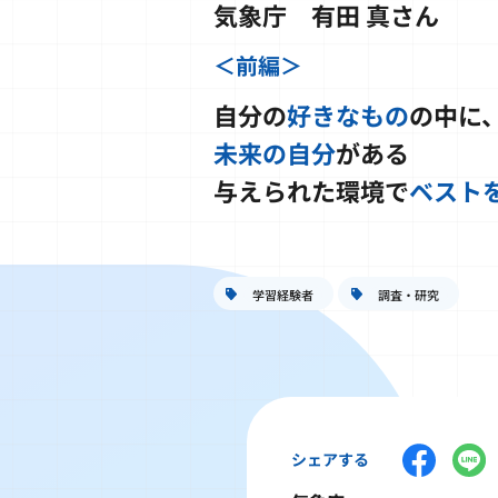
気象庁 有田 真さん
＜前編＞
自分の
好きなもの
の中に
未来の自分
がある
与えられた環境で
ベスト
学習経験者
調査・研究
シェアする