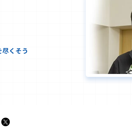
、
を尽くそう