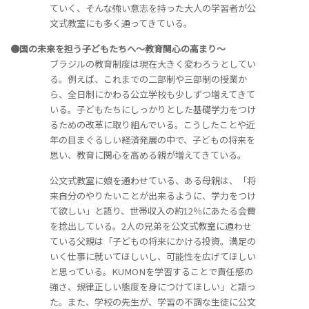
ていく、そんな強い意志を持った大人の学習者が公
文式教室にも多く通ってきている。
●国の未来を担う子どもたちへ～教育関心の高まり～
ブラジルの教育制度は現在大きく変わろうとしてい
る。例えば、これまでの二部制や三部制の授業か
ら、全日制にかわる公立学校も少しずつ増えてきて
いる。子どもたちにしっかりとした基礎学力をつけ
るための改革に取り組んでいる。こうしたことや近
年の目まぐるしい経済発展の中で、子どもの将来を
思い、教育に関心を高める親が増えてきている。
公文式教室に娘を通わせている、ある母親は、「将
来自分のやりたいことが出来るように、学力をつけ
て欲しい」と語り、世帯収入の約12％にあたる会費
を捻出している。2人の兄弟を公文式教室に通わせ
ている父親は「子どもの将来にかける投資。満足の
いく仕事に就いてほしいし、可能性を広げてほしい
と思っている。KUMONを学習することで責任感の
強さ、規律正しい態度を身につけてほしい」と語っ
た。また、学校の先生が、学習の不調な生徒に公文