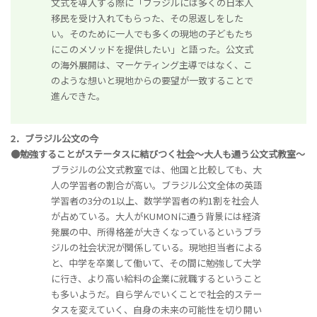
文式を導入する際に「ブラジルには多くの日本人
移民を受け入れてもらった、その恩返しをした
い。そのために一人でも多くの現地の子どもたち
にこのメソッドを提供したい」と語った。公文式
の海外展開は、マーケティング主導ではなく、こ
のような想いと現地からの要望が一致することで
進んできた。
2．ブラジル公文の今
●勉強することがステータスに結びつく社会～大人も通う公文式教室～
ブラジルの公文式教室では、他国と比較しても、大
人の学習者の割合が高い。ブラジル公文全体の英語
学習者の3分の1以上、数学学習者の約1割を社会人
が占めている。大人がKUMONに通う背景には経済
発展の中、所得格差が大きくなっているというブラ
ジルの社会状況が関係している。現地担当者による
と、中学を卒業して働いて、その間に勉強して大学
に行き、より高い給料の企業に就職するということ
も多いようだ。自ら学んでいくことで社会的ステー
タスを変えていく、自身の未来の可能性を切り開い