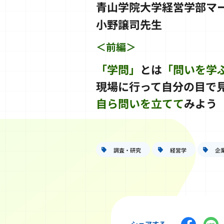
青山学院大学経営学部マー
小野譲司先生
＜前編＞
「学問」
とは
「問いを学
現場に行って自分の目で
自ら問いを立てて
みよう
調査・研究
経営学
企
シェアする