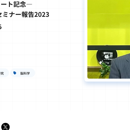
タート記念―
ミナー報告2023
ち
研究
脳科学