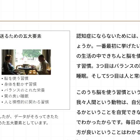
認知症にならないためには
ょうか。一番最初に挙げた
の生活の中できちんと脳を
す習慣。3つ目はバランスの
睡眠。そして5つ目は人と常
このうち脳を使う習慣とい
我々人間という動物は、自
るかということを自覚でき
したが、データがそろってきたた
でわかったからです。毎日
めた五大要素としています。
方が良いということはわか