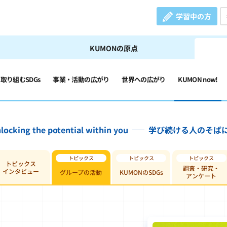
学習中の方
KUMONの原点
の取り組むSDGs
事業・活動の広がり
世界への広がり
KUMON now!
locking the potential within you
学び続ける人のそば
トピックス
調査・研究・
インタビュー
グループの活動
KUMONのSDGs
アンケート