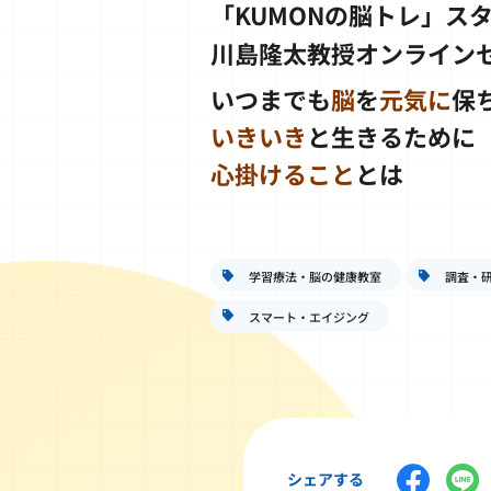
「KUMONの脳トレ」ス
川島隆太教授オンラインセ
いつまでも
脳
を
元気に
保
いきいき
と生きるために
心掛けること
とは
学習療法・脳の健康教室
調査・
スマート・エイジング
シェアする