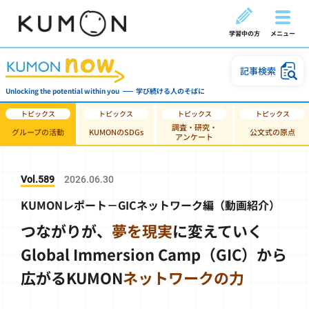
学習中の方
メニュー
記事検索
Unlocking the potential within you
学び続ける人のそばに
調査・研究・
グループの活動
KUMONのSDGs
公文式の原点
アンケート
Vol.589
2026.06.30
KUMONレポート－GICネットワーク編（動画紹介）
つながりが、
夢を現実
に変えていく
Global Immersion Camp（GIC）から
広がるKUMON
ネットワークの力