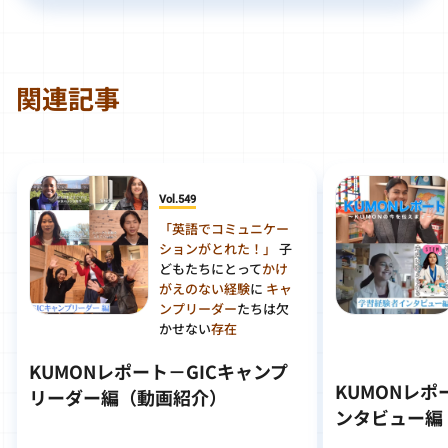
関連記事
Vol.549
「英語でコミュニケー
ションがとれた！」
子
どもたちにとって
かけ
がえのない経験
に
キャ
ンプリーダー
たちは欠
かせない
存在
KUMONレポート－GICキャンプ
KUMONレ
リーダー編（動画紹介）
ンタビュー編