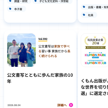
調査・研究
子ども文化史料・浮世絵
出版・書籍・知
寺子屋
社員
Vol.592
公文書写は
家族で学べ
る
習い事 家族だから
長
く続けられる
公文書写とともに歩んだ家族の10
くもん出版が
年
な世界を切り
選」に選定さ
詳細へ
2026.08.04