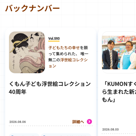
バックナンバー
Vol.593
子どもたちの幸せ
を願
って集められた、 唯一
無二の
浮世絵コレクシ
ョン
くもん子ども浮世絵コレクション
「KUMON
40周年
ら生まれた新
もん」
詳細へ
2026.08.06
2026.08.03