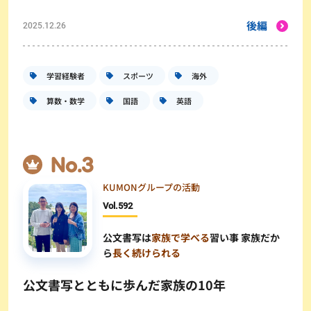
後編
2025.12.26
学習経験者
スポーツ
海外
算数・数学
国語
英語
KUMONグループの活動
Vol.
592
公文書写は
家族で学べる
習い事 家族だか
ら
長く続けられる
公文書写とともに歩んだ家族の10年