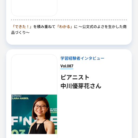
「できた！」
を積み重ねて
「わかる」
に
～公文式のよさを生かした商
品づくり～
学習経験者インタビュー
Vol.087
ピアニスト
中川優芽花さん