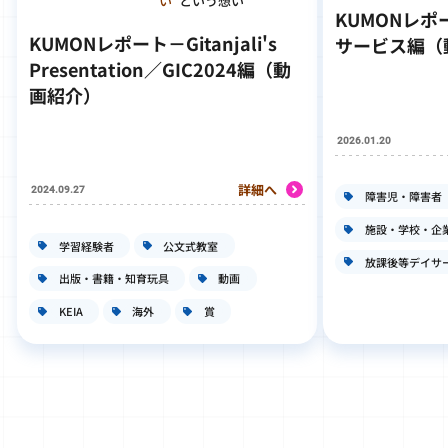
い”
という想い
KUMONレ
KUMONレポート－Gitanjali's
サービス編（
Presentation／GIC2024編（動
画紹介）
2026.01.20
詳細へ
2024.09.27
障害児・障害者
施設・学校・企
学習経験者
公文式教室
放課後等デイサ
出版・書籍・知育玩具
動画
KEIA
海外
賞