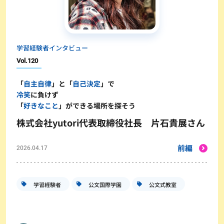
学習経験者インタビュー
Vol.
120
「
自主自律
」と「
自己決定
」で
冷笑
に負けず
「
好きなこと
」ができる場所を探そう
株式会社yutori代表取締役社長 片石貴展さん
前編
2026.04.17
学習経験者
公文国際学園
公文式教室