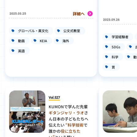
詳細へ
2025.03.25
2023.09.26
グローバル・異文化
公文式教室
学習経験者
動画
KEIA
海外
SDGs
英語
科学
動
賞
Vol.527
KUMONで学んだ先輩
ギタンジャリ・ラオ
さ
ん日本の子どもたちへ
伝えたい
“科学技術
で
誰かの
役に立ちた