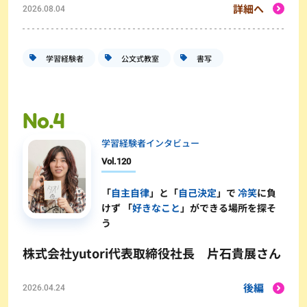
詳細へ
2026.08.04
学習経験者
公文式教室
書写
学習経験者インタビュー
Vol.
120
「
自主自律
」と「
自己決定
」で
冷笑
に負
けず 「
好きなこと
」ができる場所を探そ
う
株式会社yutori代表取締役社長 片石貴展さん
後編
2026.04.24