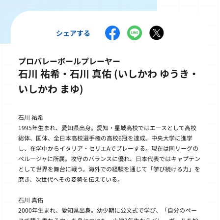
シェアする
プロバレーボールプレーヤー
石川 祐希・石川 真佑 (いしかわ ゆうき・
いしかわ まゆ)
石川 祐希
1995年生まれ、愛知県出身。愛知・星城高校ではエースとして高校
総体、国体、全日本高校選手権の高校6冠を達成。中央大学に進学
し、在学中からイタリア・セリエAでプレーする。現在は同リーグの
ペルージャに所属。攻守のバランスに優れ、日本代表ではキャプテン
として世界を舞台に戦う。海外での経験を通じて「学び続ける力」を
磨き、次世代へその姿勢を伝えている。
石川 真佑
2000年生まれ、愛知県出身。幼少期に公文式で学び、「自分のペー