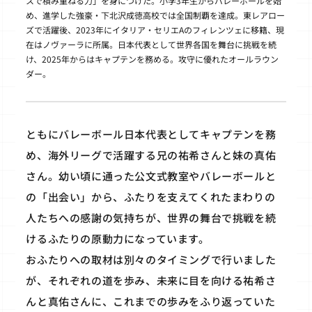
スで積み重ねる力」を身につけた。小学3年生からバレーボールを始
め、進学した強豪・下北沢成徳高校では全国制覇を達成。東レアロー
ズで活躍後、2023年にイタリア・セリエAのフィレンツェに移籍、現
在はノヴァーラに所属。日本代表として世界各国を舞台に挑戦を続
け、2025年からはキャプテンを務める。攻守に優れたオールラウン
ダー。
ともにバレーボール日本代表としてキャプテンを務
め、海外リーグで活躍する兄の祐希さんと妹の真佑
さん。幼い頃に通った公文式教室やバレーボールと
の「出会い」から、ふたりを支えてくれたまわりの
人たちへの感謝の気持ちが、世界の舞台で挑戦を続
けるふたりの原動力になっています。
おふたりへの取材は別々のタイミングで行いました
が、それぞれの道を歩み、未来に目を向ける祐希さ
んと真佑さんに、これまでの歩みをふり返っていた