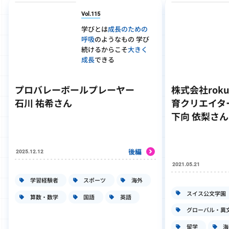
Vol.115
学びとは
成長のための
呼吸
のようなもの 学び
続けるからこそ
大きく
成長
できる
プロバレーボールプレーヤー
株式会社roku
石川 祐希さん
育クリエイタ
下向 依梨さん
後編
2025.12.12
2021.05.21
学習経験者
スポーツ
海外
スイス公文学園
算数・数学
国語
英語
グローバル・異
留学
海