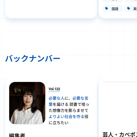
国語
英
バックナンバー
Vol.122
必要な人
に、
必要な言
葉
を届ける 読書で培っ
た想像力を膨らませて
よりよい社会を作る
役
に立ちたい
芸人・カベポ
編集者