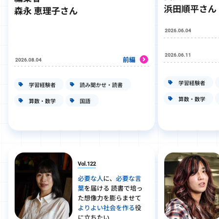
浜田順平さん
森永 恵理子さん
2026.06.04
2026.06.11
前編
2026.08.04
学習経験者
学習経験者
読み聞かせ・読書
算数・数学
算数・数学
国語
Vol.122
必要な人
に、
必要な言
葉
を届ける 読書で培っ
た想像力を膨らませて
よりよい社会を作る
役
に立ちたい