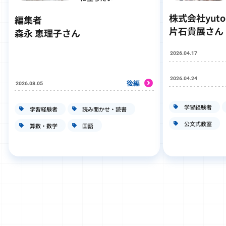
株式会社yut
編集者
片石貴展さん
森永 恵理子さん
2026.04.17
2026.04.24
後編
2026.08.05
学習経験者
学習経験者
読み聞かせ・読書
公文式教室
算数・数学
国語