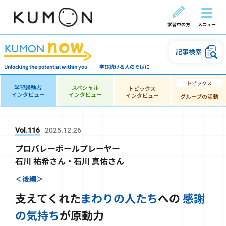
学習中の方
メニュー
記事検索
Unlocking the potential within you
学び続ける人のそばに
学習経験者
スペシャル
トピックス
インタビュー
インタビュー
インタビュー
グループの活動
Vol.116
2025.12.26
プロバレーボールプレーヤー
石川 祐希さん・石川 真佑さん
＜後編＞
支えてくれた
まわりの人たち
への
感謝
の気持ち
が原動力