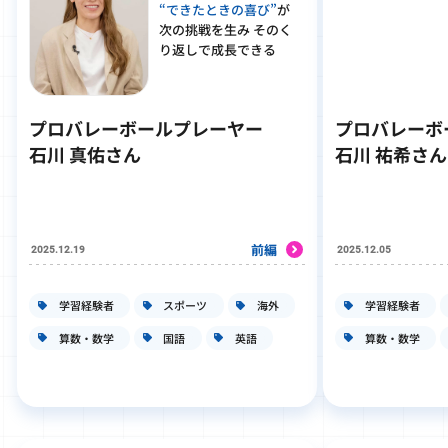
“できたときの喜び”
が
次の挑戦を生み そのく
り返しで成長できる
プロバレーボールプレーヤー
プロバレーボ
石川 真佑さん
石川 祐希さん
前編
2025.12.19
2025.12.05
学習経験者
スポーツ
海外
学習経験者
算数・数学
国語
英語
算数・数学