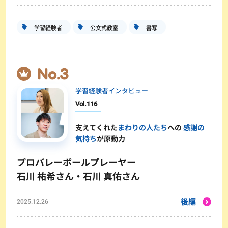
学習経験者
公文式教室
書写
学習経験者インタビュー
Vol.
116
支えてくれた
まわりの人たち
への
感謝の
気持ち
が原動力
プロバレーボールプレーヤー
石川 祐希さん・石川 真佑さん
後編
2025.12.26