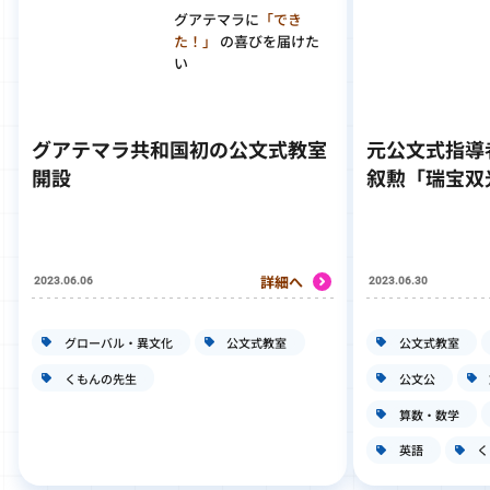
グアテマラに
「でき
た！」
の喜びを届けた
い
グアテマラ共和国初の公文式教室
元公文式指導
開設
叙勲「瑞宝双
詳細へ
2023.06.06
2023.06.30
グローバル・異文化
公文式教室
公文式教室
くもんの先生
公文公
算数・数学
英語
く