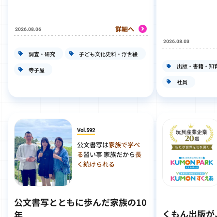
詳細へ
2026.08.06
2026.08.03
調査・研究
子ども文化史料・浮世絵
出版・書籍・知
寺子屋
社員
Vol.592
公文書写は
家族で学べ
る
習い事 家族だから
長
く続けられる
公文書写とともに歩んだ家族の10
くもん出版が
年