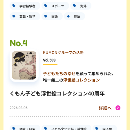
学習経験者
スポーツ
海外
算数・数学
国語
英語
KUMONグループの活動
Vol.
593
子どもたちの幸せ
を願って集められた、
唯一無二の
浮世絵コレクション
くもん子ども浮世絵コレクション40周年
詳細へ
2026.08.06
調査・研究
子ども文化史料・浮世絵
寺子屋