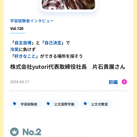
学習経験者インタビュー
Vol.
120
「
自主自律
」と「
自己決定
」で
冷笑
に負けず
「
好きなこと
」ができる場所を探そう
株式会社yutori代表取締役社長 片石貴展さん
前編
2026.04.17
学習経験者
公文国際学園
公文式教室