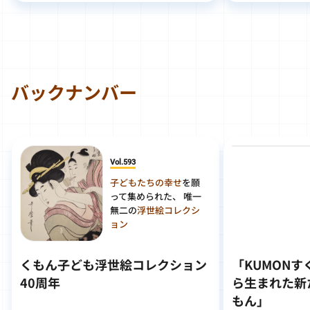
バックナンバー
Vol.593
子どもたちの幸せ
を願
って集められた、 唯一
無二の
浮世絵コレクシ
ョン
くもん子ども浮世絵コレクション
「KUMON
40周年
ら生まれた新
もん」