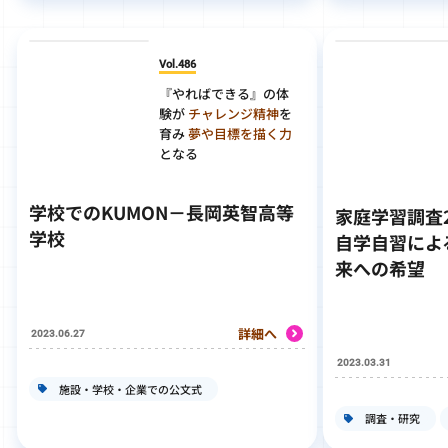
Vol.486
『やればできる』の体
験が
チャレンジ精神
を
育み
夢や目標を描く力
となる
学校でのKUMON－長岡英智高等
家庭学習調査2
学校
自学自習によ
来への希望
詳細へ
2023.06.27
2023.03.31
施設・学校・企業での公文式
調査・研究