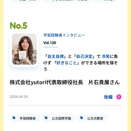
学習経験者インタビュー
Vol.
120
「
自主自律
」と「
自己決定
」で
冷笑
に負
けず 「
好きなこと
」ができる場所を探そ
う
株式会社yutori代表取締役社長 片石貴展さん
後編
2026.04.24
学習経験者
公文国際学園
公文式教室