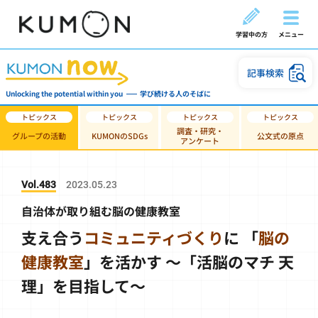
学習中の方
メニュー
記事検索
Unlocking the potential within you
学び続ける人のそばに
調査・研究・
グループの活動
KUMONのSDGs
公文式の原点
アンケート
Vol.483
2023.05.23
自治体が取り組む脳の健康教室
支え合う
コミュニティづくり
に
「
脳の
健康教室
」を活かす
～「活脳のマチ 天
理」を目指して～